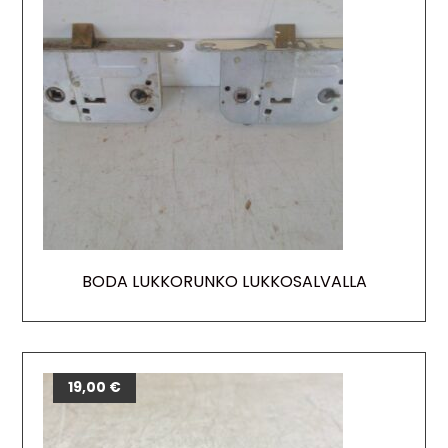
BODA LUKKORUNKO LUKKOSALVALLA
12,00
19,00
€
€