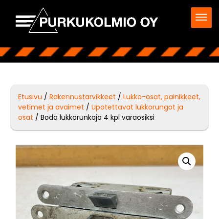
Etusivu
/
Rakennustarvikkeet
/
Lukko-osat, painikkeet,
vetimet ja avaimet
/
Upotettavat lukkorungot ja
osat
/ Boda lukkorunkoja 4 kpl varaosiksi