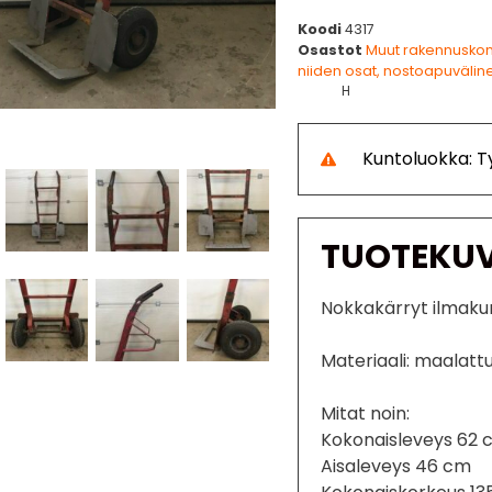
Koodi
4317
Osastot
Muut rakennusko
niiden osat, nostoapuvälin
H
Kuntoluokka: 
TUOTEKU
Nokkakärryt ilmaku
Materiaali: maalattu
Mitat noin:
Kokonaisleveys 62
Aisaleveys 46 cm