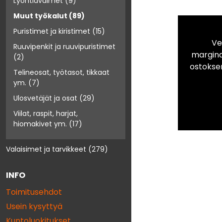
Lyöntiavaimet
(9)
Muut työkalut
(89)
Puristimet ja kiristimet
(15)
Ve
Ruuvipenkit ja ruuvipuristimet
marginaa
(2)
ostokse
Telineosat, työtasot, tikkaat
ym.
(7)
Ulosvetäjät ja osat
(29)
Viilat, raspit, harjat,
hiomakivet ym.
(17)
Valaisimet ja tarvikkeet
(279)
INFO
Toimitusehdot
Usein kysyttyä
Kuntoluokitukset