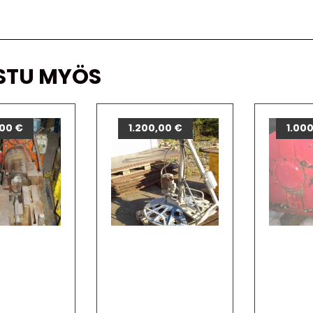
STU MYÖS
,00
€
1.200,00
€
1.00