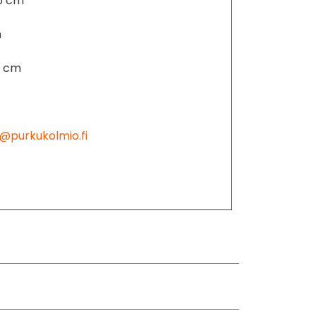
5 cm
m
6 cm
@purkukolmio.fi