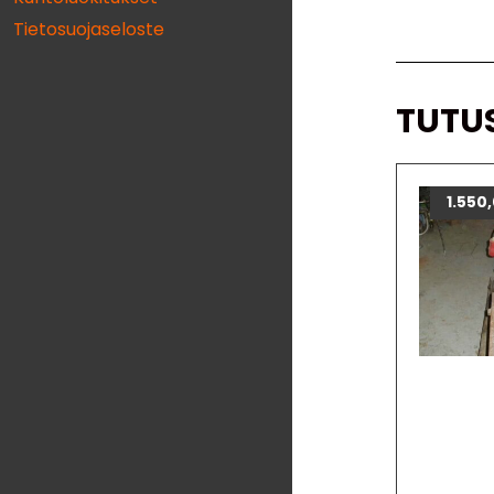
Tietosuojaseloste
TUTU
1.550