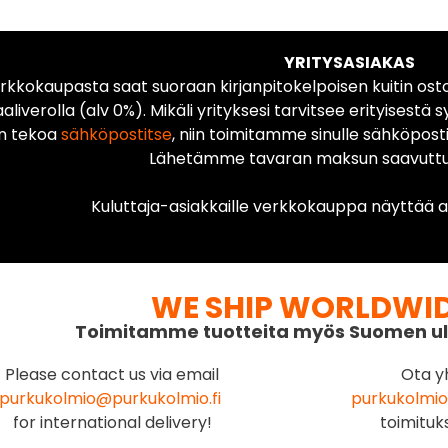
YRITYSASIAKAS
rkkokaupasta saat suoraan kirjanpitokelpoisen kuitin ost
liverolla (alv 0%). Mikäli yrityksesi tarvitsee erityisestä s
n tekoa
sähköpostitse
, niin toimitamme sinulle sähköposti
Lähetämme tavaran maksun saavuttua
Kuluttaja-asiakkaille verkkokauppa näyttää ai
WE SHIP WORLDWI
Toimitamme tuotteita myös Suomen ul
Please contact us via email
Ota y
purkukolmio@purkukolmio.fi
purkukolmio
for international delivery!
toimituk