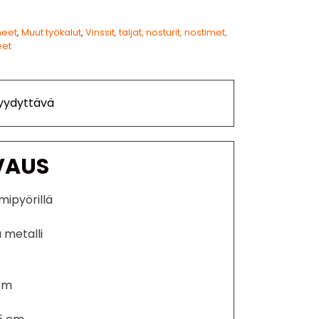
neet
,
Muut työkalut
,
Vinssit, taljat, nosturit, nostimet,
eet
Tyydyttävä
VAUS
mipyörillä
 metalli
 cm