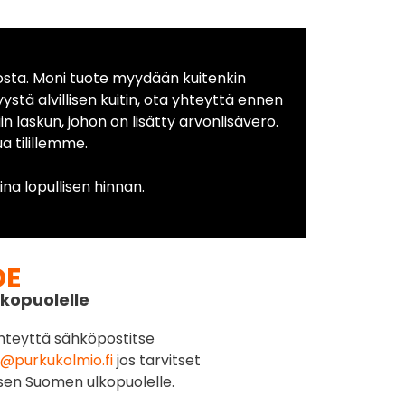
osta. Moni tuote myydään kuitenkin
yystä alvillisen kuitin, ota yhteyttä ennen
in laskun, johon on lisätty arvonlisävero.
 tilillemme.
na lopullisen hinnan.
DE
kopuolelle
hteyttä sähköpostitse
@purkukolmio.fi
jos tarvitset
sen Suomen ulkopuolelle.