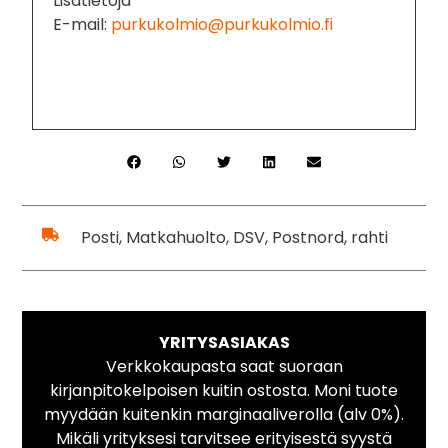
Lisätietoja
E-mail:
purkukolmio@purkukolmio.fi
Posti, Matkahuolto, DSV, Postnord, rahti
YRITYSASIAKAS
Verkkokaupasta saat suoraan
kirjanpitokelpoisen kuitin ostosta. Moni tuote
myydään kuitenkin marginaaliverolla (alv 0%).
Mikäli yrityksesi tarvitsee erityisestä syystä