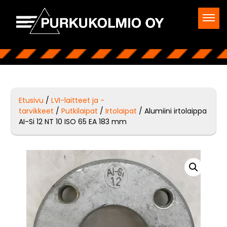
Etusivu
/
LVI-laitteet ja -
tarvikkeet
/
Putkilaipat
/
Irtolaipat
/ Alumiini irtolaippa
AI-Si 12 NT 10 ISO 65 EA 183 mm