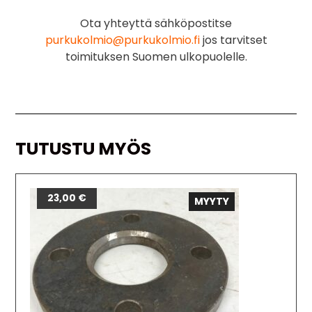
Ota yhteyttä sähköpostitse
purkukolmio@purkukolmio.fi
jos tarvitset
toimituksen Suomen ulkopuolelle.
TUTUSTU MYÖS
23,00
€
MYYTY