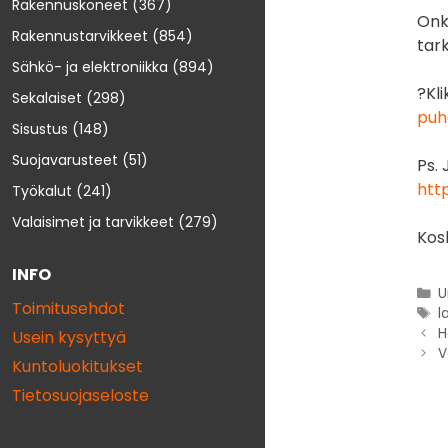
Rakennuskoneet
(367)
Onk
Rakennustarvikkeet
(854)
tar
Sähkö- ja elektroniikka
(894)
?Kl
Sekalaiset
(298)
puh
Sisustus
(148)
Suojavarusteet
(51)
Ps. 
htt
Työkalut
(241)
Valaisimet ja tarvikkeet
(279)
Kos
INFO
U
Toimitusehdot
l
H
Usein kysyttyä
V
Kuntoluokitukset
Tietosuojaseloste