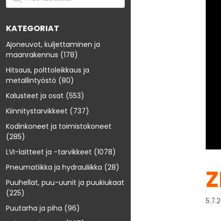
KATEGORIAT
Ajoneuvot, kuljettaminen ja
maanrakennus
(178)
Hitsaus, polttoleikkaus ja
metallintyöstö
(80)
Kalusteet ja osat
(553)
Kiinnitystarvikkeet
(737)
Kodinkoneet ja toimistokoneet
(285)
LVI-laitteet ja -tarvikkeet
(1078)
Pneumatiikka ja hydrauliikka
(28)
Z
Puuhellat, puu-uunit ja puukiukaat
(225)
5.7.
Puutarha ja piha
(96)