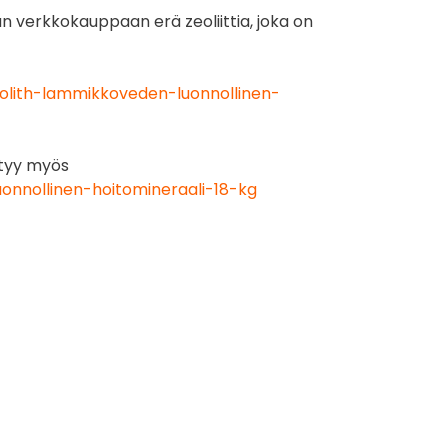
 verkkokauppaan erä zeoliittia, joka on
eolith-lammikkoveden-luonnollinen-
öytyy myös
onnollinen-hoitomineraali-18-kg