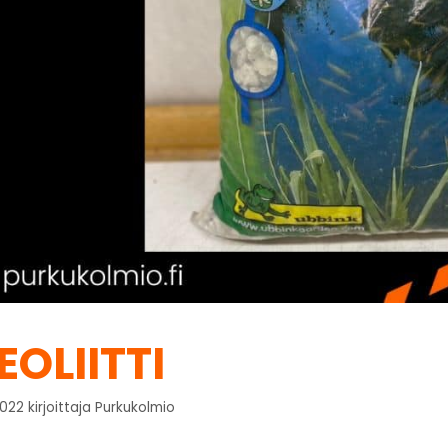
EOLIITTI
2022
kirjoittaja
Purkukolmio