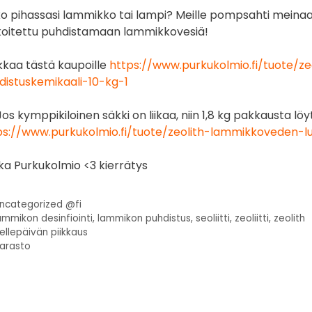
o pihassasi lammikko tai lampi? Meille pompsahti meinaan
koitettu puhdistamaan lammikkovesiä!
ikkaa tästä kaupoille
https://www.purkukolmio.fi/tuote/z
distuskemikaali-10-kg-1
Jos kymppikiloinen säkki on liikaa, niin 1,8 kg pakkausta l
ps://www.purkukolmio.fi/tuote/zeolith-lammikkoveden-lu
ka Purkukolmio <3 kierrätys
ncategorized @fi
ammikon desinfiointi
,
lammikon puhdistus
,
seoliitti
,
zeoliitti
,
zeolith
ellepäivän piikkaus
arasto