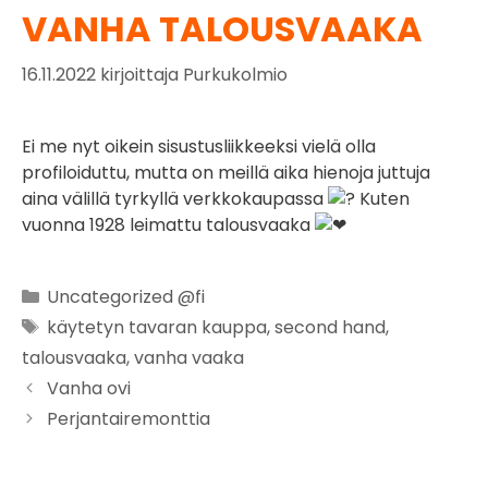
VANHA TALOUSVAAKA
16.11.2022
kirjoittaja
Purkukolmio
Ei me nyt oikein sisustusliikkeeksi vielä olla
profiloiduttu, mutta on meillä aika hienoja juttuja
aina välillä tyrkyllä verkkokaupassa
Kuten
vuonna 1928 leimattu talousvaaka
Uncategorized @fi
käytetyn tavaran kauppa
,
second hand
,
talousvaaka
,
vanha vaaka
Vanha ovi
Perjantairemonttia