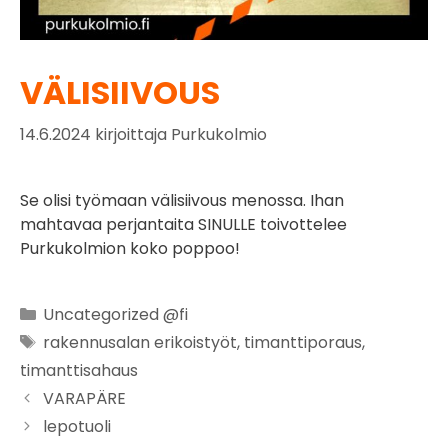
VÄLISIIVOUS
14.6.2024
kirjoittaja
Purkukolmio
Se olisi työmaan välisiivous menossa. Ihan
mahtavaa perjantaita SINULLE toivottelee
Purkukolmion koko poppoo!
Uncategorized @fi
rakennusalan erikoistyöt
,
timanttiporaus
,
timanttisahaus
VARAPÄRE
lepotuoli