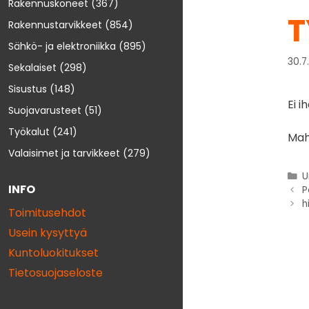
Rakennuskoneet
(367)
T
Rakennustarvikkeet
(854)
Sähkö- ja elektroniikka
(895)
30.7
Sekalaiset
(298)
Sisustus
(148)
Ei 
Suojavarusteet
(51)
Työkalut
(241)
Mah
Valaisimet ja tarvikkeet
(279)
U
INFO
P
h
Toimitusehdot
Usein kysyttyä
Kuntoluokitukset
Tietosuojaseloste