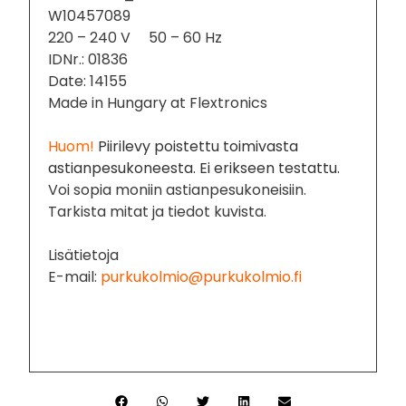
W10457089
220 – 240 V 50 – 60 Hz
IDNr.: 01836
Date: 14155
Made in Hungary at Flextronics
Huom!
Piirilevy poistettu toimivasta
astianpesukoneesta. Ei erikseen testattu.
Voi sopia moniin astianpesukoneisiin.
Tarkista mitat ja tiedot kuvista.
Lisätietoja
E-mail:
purkukolmio@purkukolmio.fi