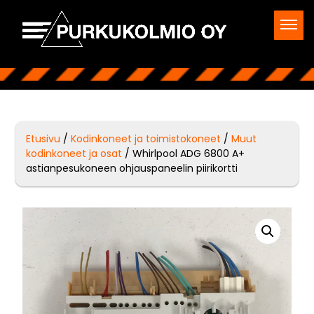
Etusivu
/
Kodinkoneet ja toimistokoneet
/
Muut
kodinkoneet ja osat
/ Whirlpool ADG 6800 A+
astianpesukoneen ohjauspaneelin piirikortti