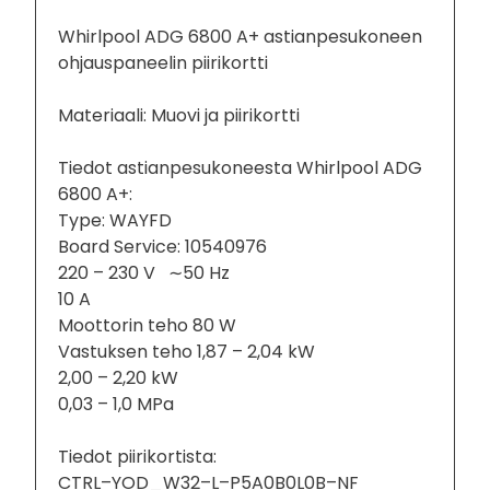
Whirlpool ADG 6800 A+ astianpesukoneen
ohjauspaneelin piirikortti
Materiaali: Muovi ja piirikortti
Tiedot astianpesukoneesta Whirlpool ADG
6800 A+:
Type: WAYFD
Board Service: 10540976
220 – 230 V ∼50 Hz
10 A
Moottorin teho 80 W
Vastuksen teho 1,87 – 2,04 kW
2,00 – 2,20 kW
0,03 – 1,0 MPa
Tiedot piirikortista:
CTRL–YOD_W32–L–P5A0B0L0B–NF