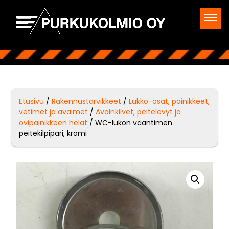
Etusivu
/
Rakennustarvikkeet
/
Lukko-osat, painikkeet,
vetimet ja avaimet
/
Avainkilvet, peitelevyt ja
ovipainikkeen helat
/ WC-lukon vääntimen
peitekilpipari, kromi