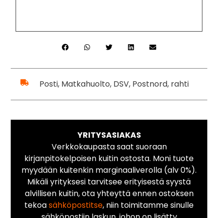
Posti, Matkahuolto, DSV, Postnord, rahti
YRITYSASIAKAS
Verkkokaupasta saat suoraan
kirjanpitokelpoisen kuitin ostosta. Moni tuote
myydään kuitenkin marginaaliverolla (alv 0%).
Mikäli yrityksesi tarvitsee erityisestä syystä
alvillisen kuitin, ota yhteyttä ennen ostoksen
tekoa
sähköpostitse
, niin toimitamme sinulle
sähköpostiin laskun, johon on lisätty