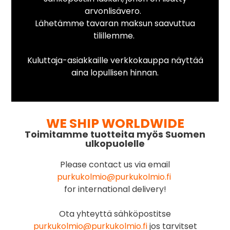
arvonlisävero.
Lähetämme tavaran maksun saavuttua
tilillemme.
Kuluttaja-asiakkaille verkkokauppa näyttää
aina lopullisen hinnan.
WE SHIP WORLDWIDE
Toimitamme tuotteita myös Suomen
ulkopuolelle
Please contact us via email
purkukolmio@purkukolmio.fi
for international delivery!
Ota yhteyttä sähköpostitse
purkukolmio@purkukolmio.fi
jos tarvitset