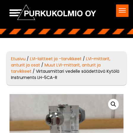
Etusivu
/
LVI-laitteet ja -tarvikkeet
/
LVI-mittarit,
anturit ja osat
/
Muut LVI-mittarit, anturit ja
tarvikkeet
/ Virtausmittari vedelle säädettävä Kytölä
Instruments LH-5CA-R