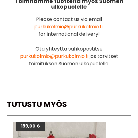
Toimitamme tuotteita myös Suomen
ulkopuolelle
Please contact us via email
purkukolmio@purkukolmio.fi
for international delivery!
Ota yhteyttä sähköpostitse
purkukolmio@purkukolmio.fi
jos tarvitset
toimituksen Suomen ulkopuolelle.
TUTUSTU MYÖS
199,00
€