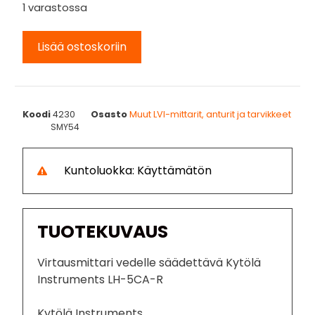
1 varastossa
Lisää ostoskoriin
Koodi
4230
Osasto
Muut LVI-mittarit, anturit ja tarvikkeet
SMY54
Kuntoluokka: Käyttämätön
TUOTEKUVAUS
Virtausmittari vedelle säädettävä Kytölä
Instruments LH-5CA-R
Kytölä Instruments