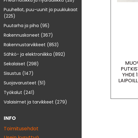
Pneumatiikka ja hydrauliikka
(28)
Puuhellat, puu-uunit ja puukiukaat
(225)
Puutarha ja piha
(95)
Rakennuskoneet
(367)
Rakennustarvikkeet
(853)
Sähkö- ja elektroniikka
(892)
MUOV
Sekalaiset
(298)
PUTKIS
Sisustus
(147)
YHDE 
LAIPOILL
Suojavarusteet
(51)
Työkalut
(241)
Valaisimet ja tarvikkeet
(279)
INFO
Toimitusehdot
Usein kysyttyä