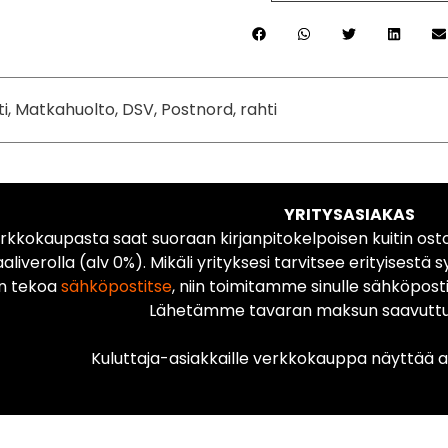
ti, Matkahuolto, DSV, Postnord, rahti
YRITYSASIAKAS
rkkokaupasta saat suoraan kirjanpitokelpoisen kuitin ost
liverolla (alv 0%). Mikäli yrityksesi tarvitsee erityisestä s
n tekoa
sähköpostitse
, niin toimitamme sinulle sähköposti
Lähetämme tavaran maksun saavuttua
Kuluttaja-asiakkaille verkkokauppa näyttää ai