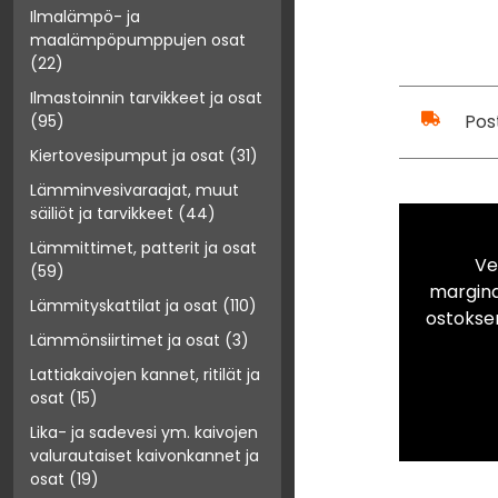
Ilmalämpö- ja
maalämpöpumppujen osat
(22)
Ilmastoinnin tarvikkeet ja osat
Pos
(95)
Kiertovesipumput ja osat
(31)
Lämminvesivaraajat, muut
säiliöt ja tarvikkeet
(44)
Lämmittimet, patterit ja osat
Ve
(59)
marginaa
Lämmityskattilat ja osat
(110)
ostokse
Lämmönsiirtimet ja osat
(3)
Lattiakaivojen kannet, ritilät ja
osat
(15)
Lika- ja sadevesi ym. kaivojen
valurautaiset kaivonkannet ja
osat
(19)