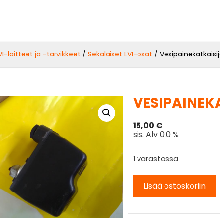
VI-laitteet ja -tarvikkeet
/
Sekalaiset LVI-osat
/ Vesipainekatkaisi
VESIPAINEK
15,00
€
sis. Alv 0.0 %
1 varastossa
Lisää ostoskoriin