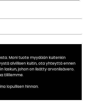
osta. Moni tuote myydään kuitenkin
yystä alvillisen kuitin, ota yhteyttä ennen
in laskun, johon on lisätty arvonlisävero.
 tilillemme.
na lopullisen hinnan.