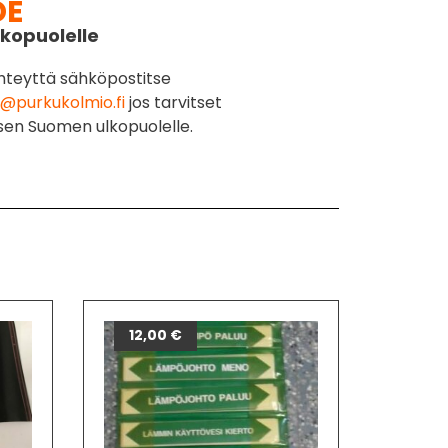
DE
kopuolelle
hteyttä sähköpostitse
@purkukolmio.fi
jos tarvitset
sen Suomen ulkopuolelle.
12,00
€