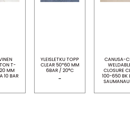
INEN
YLEISLETKU TOPP
CANUSA-C
TON T-
CLEAR 50*60 MM
WELDABL
120 MM
6BAR / 20°C
CLOSURE C
A 10 BAR
100-650 BK 
–
SAUMANAU