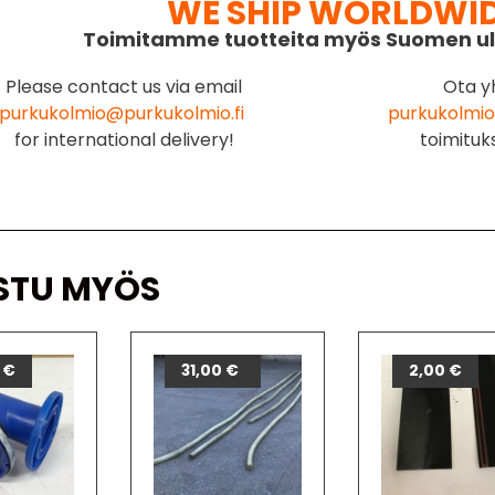
WE SHIP WORLDWI
Toimitamme tuotteita myös Suomen ul
Please contact us via email
Ota y
purkukolmio@purkukolmio.fi
purkukolmio
for international delivery!
toimituk
STU MYÖS
0
€
22,00
31,00
€
€
2,00
€