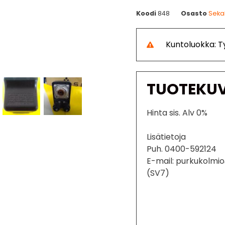
Koodi
848
Osasto
Sekal
Kuntoluokka: 
TUOTEKU
Hinta sis. Alv 0%
Lisätietoja
Puh. 0400-592124
E-mail: purkukolmi
(SV7)