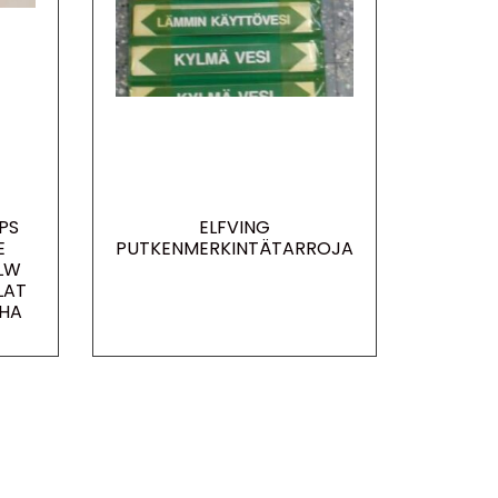
PS
ELFVING
E
PUTKENMERKINTÄTARROJA
LW
LAT
HA