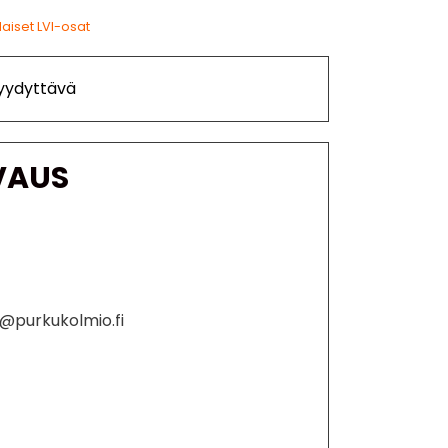
aiset LVI-osat
Tyydyttävä
VAUS
o@purkukolmio.fi