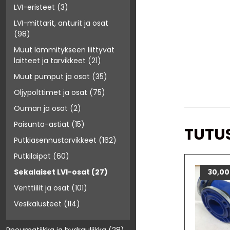
LVI-eristeet
(3)
LVI-mittarit, anturit ja osat
(98)
Muut lämmitykseen liittyvät
laitteet ja tarvikkeet
(21)
Muut pumput ja osat
(35)
Öljypolttimet ja osat
(75)
Ouman ja osat
(2)
Paisunta-astiat
(15)
TUTU
Putkiasennustarvikkeet
(162)
Putkilaipat
(60)
Sekalaiset LVI-osat
(27)
30,0
Venttiilit ja osat
(101)
Vesikalusteet
(114)