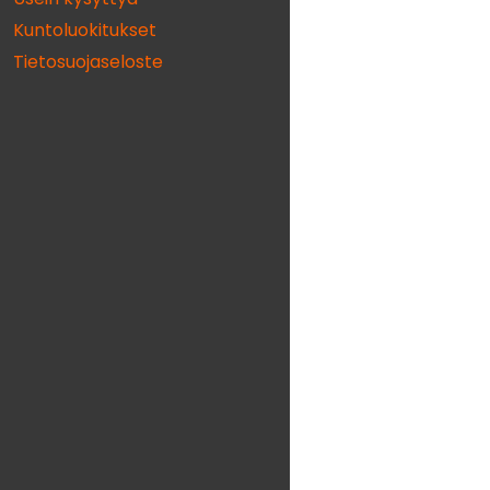
Kuntoluokitukset
Tietosuojaseloste