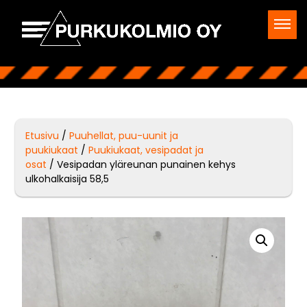
Etusivu
/
Puuhellat, puu-uunit ja
puukiukaat
/
Puukiukaat, vesipadat ja
osat
/ Vesipadan yläreunan punainen kehys
ulkohalkaisija 58,5