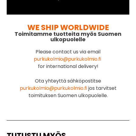
WE SHIP WORLDWIDE
Toimitamme tuotteita myös Suomen
ulkopuolelle
Please contact us via email
purkukolmio@purkukolmio.fi
for international delivery!
Ota yhteyttä sähköpostitse
purkukolmio@purkukolmio.fi
jos tarvitset
toimituksen Suomen ulkopuolelle.
TUTUSTU MYÖS