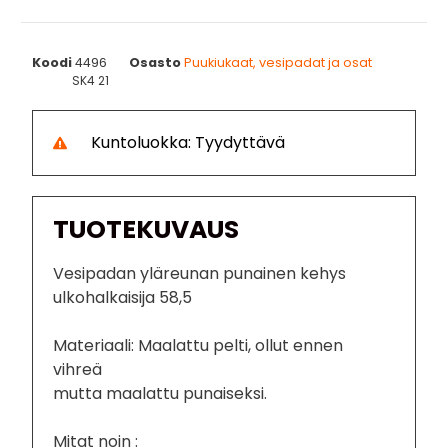
Koodi
4496
Osasto
Puukiukaat, vesipadat ja osat
SK4 21
Kuntoluokka: Tyydyttävä
TUOTEKUVAUS
Vesipadan yläreunan punainen kehys
ulkohalkaisija 58,5
Materiaali: Maalattu pelti, ollut ennen
vihreä
mutta maalattu punaiseksi.
Mitat noin :