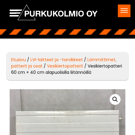
Etusivu
/
LVI-laitteet ja -tarvikkeet
/
Lämmittimet,
patterit ja osat
/
Vesikiertopatterit
/ Vesikiertopatteri
60 cm × 40 cm alapuolisilla liitännöillä