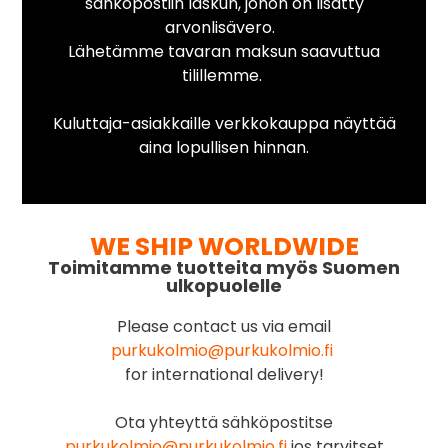
sähköpostiin laskun, johon on lisätty
arvonlisävero.
Lähetämme tavaran maksun saavuttua
tilillemme.
Kuluttaja-asiakkaille verkkokauppa näyttää
aina lopullisen hinnan.
WE SHIP WORLDWIDE
Toimitamme tuotteita myös Suomen
ulkopuolelle
Please contact us via email
purkukolmio@purkukolmio.fi
for international delivery!
Ota yhteyttä sähköpostitse
purkukolmio@purkukolmio.fi
jos tarvitset