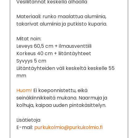
Vesiliitännät keskellä alhaalla
Materiaali: runko maalattua alumiinia,
takarivat alumiinia ja putkisto kuparia.
Mitat noin:
Leveys 60,5 cm + ilmausventtiili
Korkeus 40 cm + liitäntäyhteet
Syvyys 5 cm
Liitäntäyhteiden väli keskeltä keskelle 55
mm
Huom!
Ei koeponnistettu, eikä
seinäkiinnikkeitä mukana. Naarmuja ja
kolhuja, kaipaa uuden pintakäsittelyn.
Lisätietoja
E-mail:
purkukolmio@purkukolmio.fi