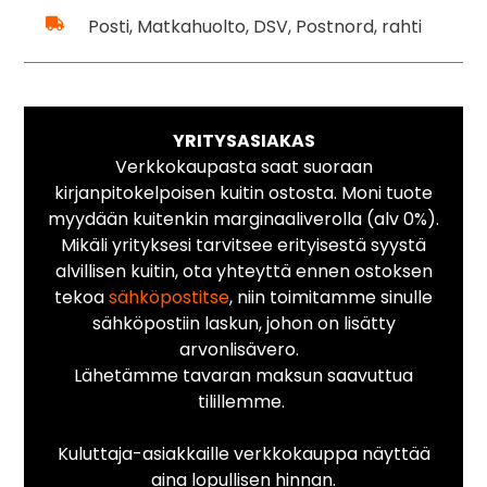
Posti, Matkahuolto, DSV, Postnord, rahti
YRITYSASIAKAS
Verkkokaupasta saat suoraan
kirjanpitokelpoisen kuitin ostosta. Moni tuote
myydään kuitenkin marginaaliverolla (alv 0%).
Mikäli yrityksesi tarvitsee erityisestä syystä
alvillisen kuitin, ota yhteyttä ennen ostoksen
tekoa
sähköpostitse
, niin toimitamme sinulle
sähköpostiin laskun, johon on lisätty
arvonlisävero.
Lähetämme tavaran maksun saavuttua
tilillemme.
Kuluttaja-asiakkaille verkkokauppa näyttää
aina lopullisen hinnan.