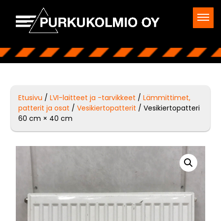
Etusivu
/
LVI-laitteet ja -tarvikkeet
/
Lämmittimet,
patterit ja osat
/
Vesikiertopatterit
/ Vesikiertopatteri
60 cm × 40 cm