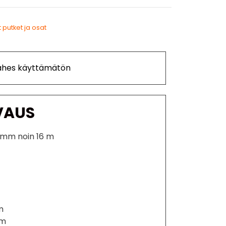
 putket ja osat
Lähes käyttämätön
VAUS
0 mm noin 16 m
m
mm