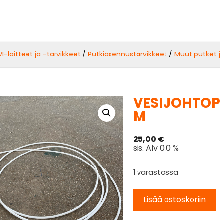
VI-laitteet ja -tarvikkeet
/
Putkiasennustarvikkeet
/
Muut putket 
VESIJOHTOP
M
25,00
€
sis. Alv 0.0 %
1 varastossa
Lisää ostoskoriin