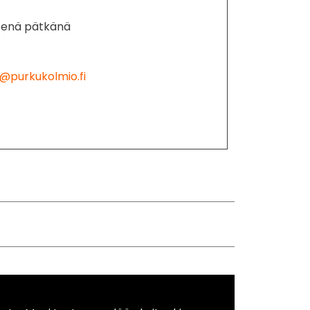
enä pätkänä
@purkukolmio.fi