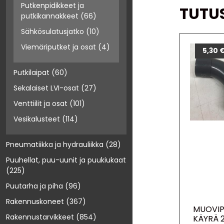
Putkenpidikkeet ja
TUTU
putkikannakkeet
(66)
Sähkösulatusjatko
(10)
Viemäriputket ja osat
(4)
5,30
Putkilaipat
(60)
Sekalaiset LVI-osat
(27)
Venttiilit ja osat
(101)
Vesikalusteet
(114)
Pneumatiikka ja hydrauliikka
(28)
Puuhellat, puu-uunit ja puukiukaat
(225)
Puutarha ja piha
(96)
Rakennuskoneet
(367)
MUOVIP
Rakennustarvikkeet
(854)
KÄYRÄ 