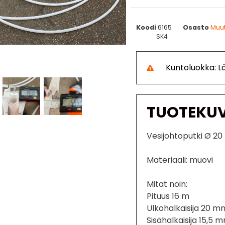
Koodi
6165
Osasto
Muut
SK4
Kuntoluokka: 
TUOTEKU
Vesijohtoputki Ø 2
Materiaali: muovi
Mitat noin:
Pituus 16 m
Ulkohalkaisija 20 m
Sisähalkaisija 15,5 