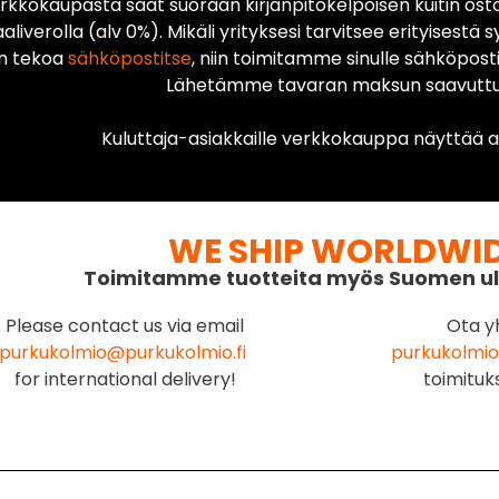
rkkokaupasta saat suoraan kirjanpitokelpoisen kuitin ost
liverolla (alv 0%). Mikäli yrityksesi tarvitsee erityisestä s
n tekoa
sähköpostitse
, niin toimitamme sinulle sähköposti
Lähetämme tavaran maksun saavuttua
Kuluttaja-asiakkaille verkkokauppa näyttää ai
WE SHIP WORLDWI
Toimitamme tuotteita myös Suomen ul
Please contact us via email
Ota y
purkukolmio@purkukolmio.fi
purkukolmio
for international delivery!
toimituk