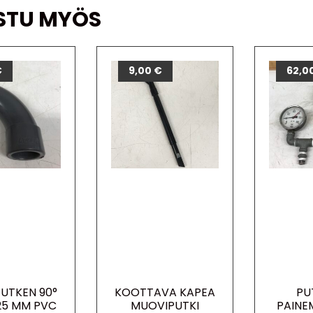
STU MYÖS
€
9,00
€
62,0
UTKEN 90°
KOOTTAVA KAPEA
PU
25 MM PVC
MUOVIPUTKI
PAINE