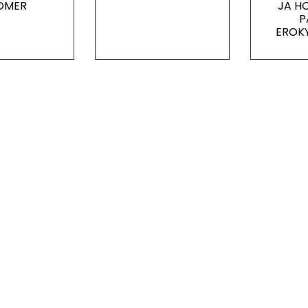
OMER
JA H
P
EROKY