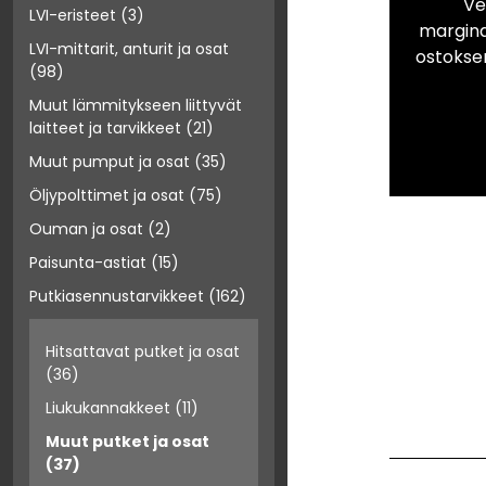
Ve
LVI-eristeet
(3)
marginaa
LVI-mittarit, anturit ja osat
ostokse
(98)
Muut lämmitykseen liittyvät
laitteet ja tarvikkeet
(21)
Muut pumput ja osat
(35)
Öljypolttimet ja osat
(75)
Ouman ja osat
(2)
Paisunta-astiat
(15)
Putkiasennustarvikkeet
(162)
Hitsattavat putket ja osat
(36)
Liukukannakkeet
(11)
Muut putket ja osat
(37)