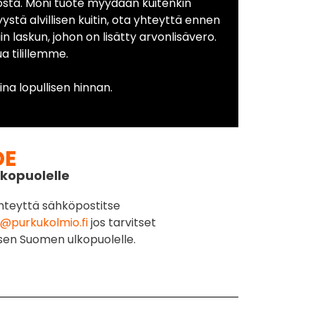
osta. Moni tuote myydään kuitenkin
yystä alvillisen kuitin, ota yhteyttä ennen
in laskun, johon on lisätty arvonlisävero.
 tilillemme.
na lopullisen hinnan.
DE
kopuolelle
hteyttä sähköpostitse
@purkukolmio.fi
jos tarvitset
sen Suomen ulkopuolelle.