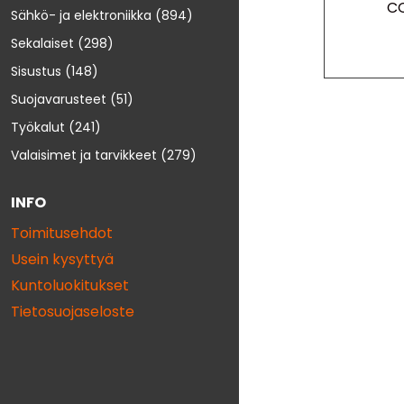
C
Sähkö- ja elektroniikka
(894)
Sekalaiset
(298)
Sisustus
(148)
Suojavarusteet
(51)
Työkalut
(241)
Valaisimet ja tarvikkeet
(279)
INFO
Toimitusehdot
Usein kysyttyä
Kuntoluokitukset
Tietosuojaseloste