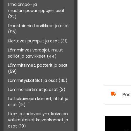
Ilmalämpö- ja
maalämpöpumppujen osat
(22)
Ilmastoinnin tarvikkeet ja osat
(95)
Kiertovesipumput ja osat
(31)
Lämminvesivaraajat, muut
säiliöt ja tarvikkeet
(44)
Lämmittimet, patterit ja osat
(59)
Lämmityskattilat ja osat
(110)
Lämmönsiirtimet ja osat
(3)
Pos
Lattiakaivojen kannet, ritilät ja
osat
(15)
Lika- ja sadevesi ym. kaivojen
valurautaiset kaivonkannet ja
osat
(19)