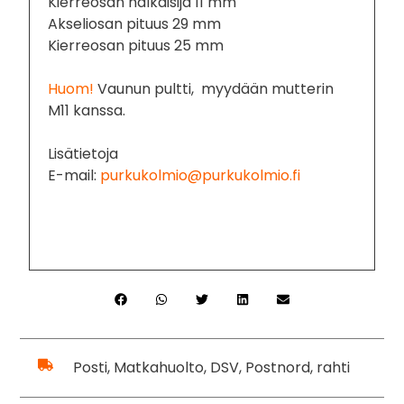
Kierreosan halkaisija 11 mm
Akseliosan pituus 29 mm
Kierreosan pituus 25 mm
Huom!
Vaunun pultti, myydään mutterin
M11 kanssa.
Lisätietoja
E-mail:
purkukolmio@purkukolmio.fi
Posti, Matkahuolto, DSV, Postnord, rahti