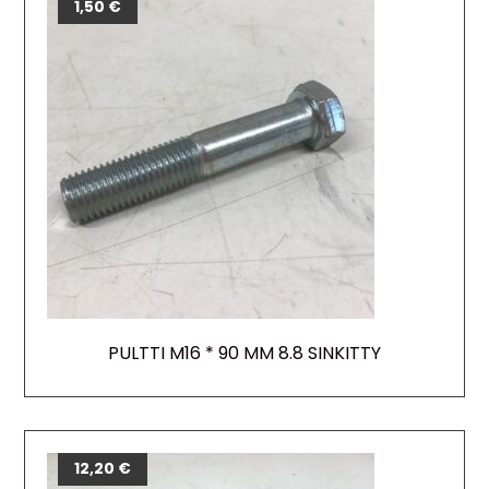
1,50
€
PULTTI M16 * 90 MM 8.8 SINKITTY
12,20
€