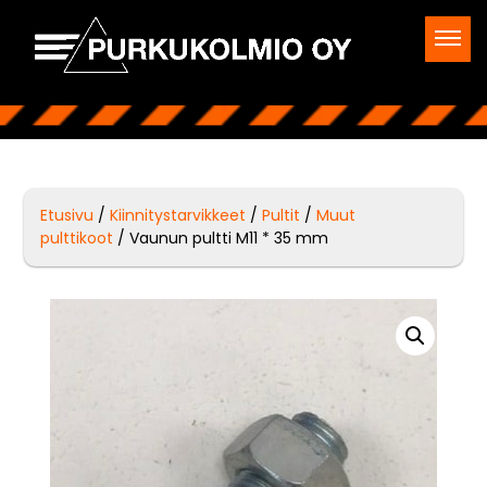
Etusivu
/
Kiinnitystarvikkeet
/
Pultit
/
Muut
pulttikoot
/ Vaunun pultti M11 * 35 mm