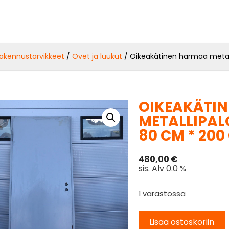
akennustarvikkeet
/
Ovet ja luukut
/ Oikeakätinen harmaa metall
OIKEAKÄTI
METALLIPALO
80 CM * 200
480,00
€
sis. Alv 0.0 %
1 varastossa
Lisää ostoskoriin