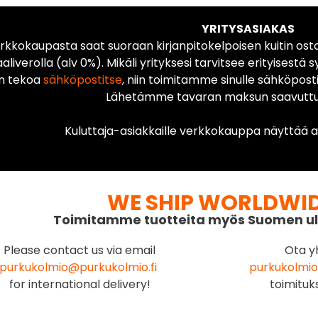
YRITYSASIAKAS
rkkokaupasta saat suoraan kirjanpitokelpoisen kuitin ost
liverolla (alv 0%). Mikäli yrityksesi tarvitsee erityisestä s
n tekoa
sähköpostitse
, niin toimitamme sinulle sähköposti
Lähetämme tavaran maksun saavuttua
Kuluttaja-asiakkaille verkkokauppa näyttää ai
WE SHIP WORLDWI
Toimitamme tuotteita myös Suomen ul
Please contact us via email
Ota y
purkukolmio@purkukolmio.fi
purkukolmio
for international delivery!
toimituk