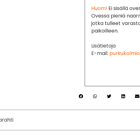
Huom!
Ei sisällä ov
Ovessa pieniä naarm
jotka tulleet varast
paikoilleen.
Lisätietoja
E-mail:
purkukolmio
arahti