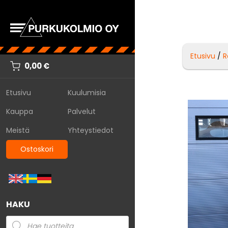
Etusivu
/
R
0,00
€
Etusivu
Kuulumisia
Kauppa
Palvelut
Meistä
Yhteystiedot
Ostoskori
HAKU