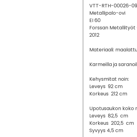
VTT-RTH-00026-0
Metallipalo-ovi
EI 60
Forssan Metallityöt
2012
Materiaali: maalatt
Karmeilla ja saranoil
Kehysmitat noin:
Leveys 92 cm
Korkeus 212 cm
Upotusaukon koko n
Leveys 82,5 cm
Korkeus 202,5 cm
Syvyys 4,5 cm