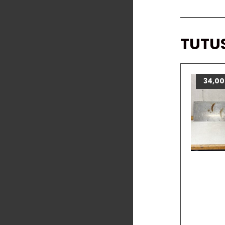
TUTU
34,0