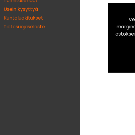
Toimitusehdot
Usein kysyttyä
Kuntoluokitukset
Ve
marginaa
Tietosuojaseloste
ostokse