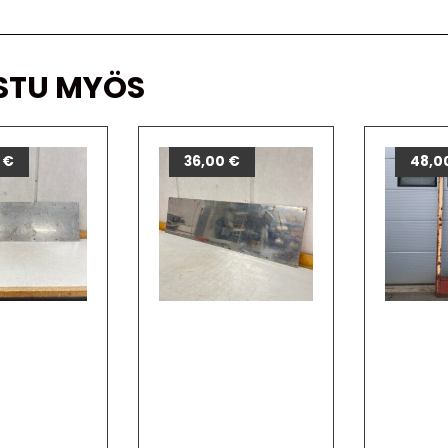
STU MYÖS
0
€
36,00
€
48,0