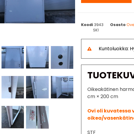
Koodi
3943
Osasto
Ove
SK1
Kuntoluokka: H
TUOTEKU
Oikeakätinen harmaa
cm × 200 cm
Ovi oli kuvatessa 
oikea/vasenkätine
STF