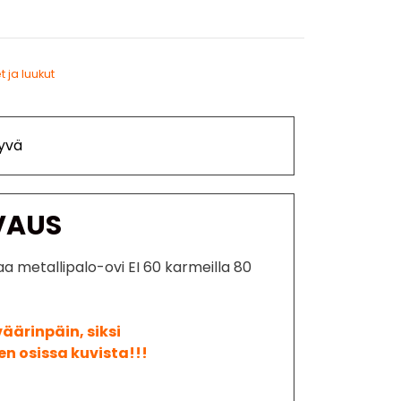
t ja luukut
yvä
VAUS
 metallipalo-ovi EI 60 karmeilla 80
väärinpäin, siksi
n osissa kuvista!!!