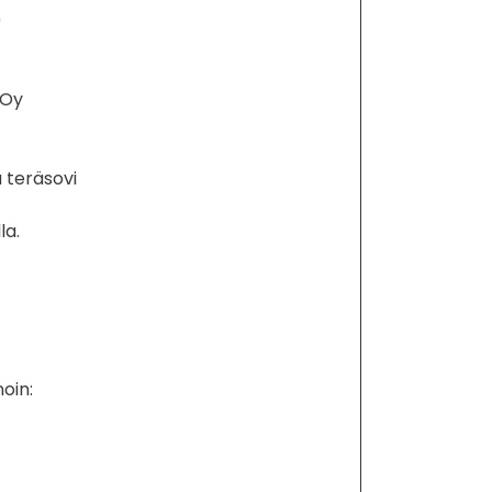
9
 Oy
u teräsovi
la.
oin: