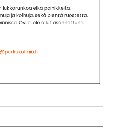
en lukkorunkoa eikä
painikkeita.
uja ja kolhuja, sekä pientä ruostetta,
oinnissa. Ovi ei ole ollut asennettuna
@purkukolmio.fi