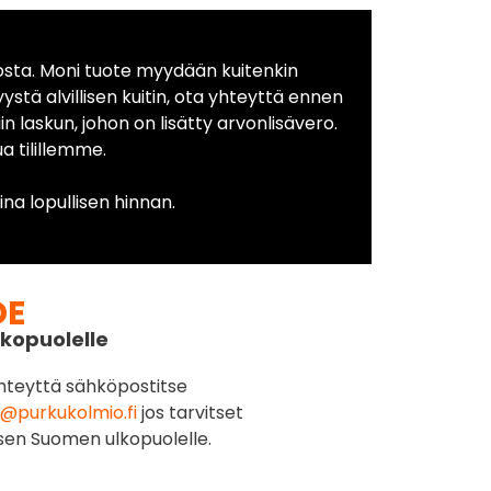
osta. Moni tuote myydään kuitenkin
yystä alvillisen kuitin, ota yhteyttä ennen
in laskun, johon on lisätty arvonlisävero.
 tilillemme.
na lopullisen hinnan.
DE
kopuolelle
hteyttä sähköpostitse
@purkukolmio.fi
jos tarvitset
sen Suomen ulkopuolelle.