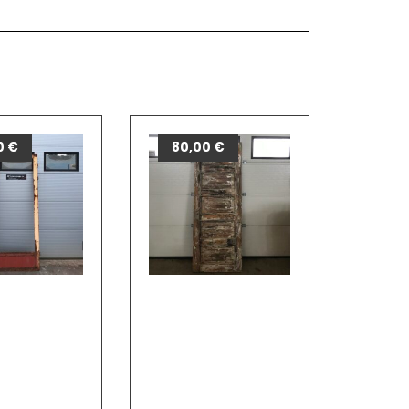
0
€
80,00
€