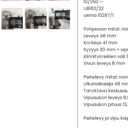
10/250 ∼
UB182/22
Leima 10297/1
Pohjaosan mitat noi
Leveys 48 mm
Korkeus 41 mm
Syvyys 30 mm + vip
Kiinnitysreikien väl
Vivun leveys 8 mm
Peitelevy mitat noin
Ulkohalkaisija 48 
Tarvittava keskusa
Vipuaukon leveys 8
Vipuaukon pituus 1
Peitelevy ja vipu ka