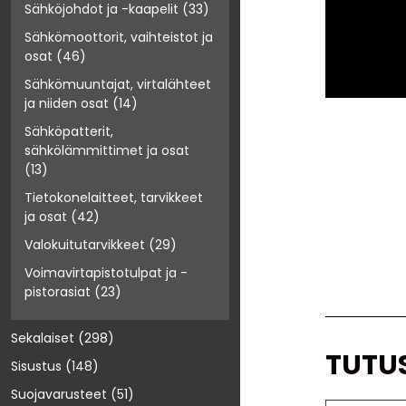
Sähköjohdot ja -kaapelit
(33)
Sähkömoottorit, vaihteistot ja
osat
(46)
Sähkömuuntajat, virtalähteet
ja niiden osat
(14)
Sähköpatterit,
sähkölämmittimet ja osat
(13)
Tietokonelaitteet, tarvikkeet
ja osat
(42)
Valokuitutarvikkeet
(29)
Voimavirtapistotulpat ja -
pistorasiat
(23)
Sekalaiset
(298)
TUTU
Sisustus
(148)
Suojavarusteet
(51)