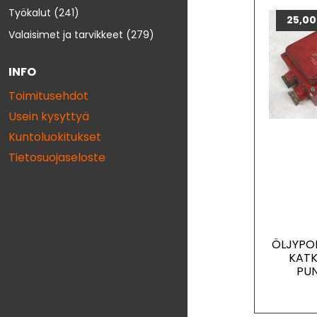
Työkalut
(241)
25,0
Valaisimet ja tarvikkeet
(279)
INFO
Toimitusehdot
Usein kysyttyä
Kuntoluokitukset
Tietosuojaseloste
ÖLJYPO
KATK
PUN