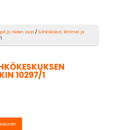
pit ja niiden osat
/
Sähkökiskot, liittimet ja
1
HKÖKESKUKSEN
IN 10297/1
oskoriin