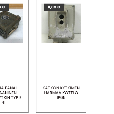
0
€
8,00
€
A FANAL
KATKON KYTKIMEN
AANINEN
HARMAA KOTELO
TKIN TYP E
IP65
41