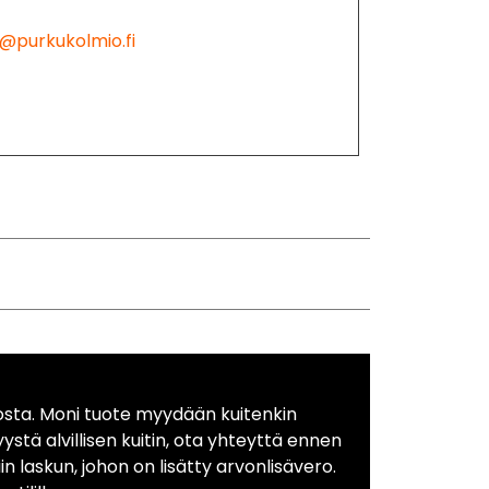
@purkukolmio.fi
osta. Moni tuote myydään kuitenkin
yystä alvillisen kuitin, ota yhteyttä ennen
in laskun, johon on lisätty arvonlisävero.