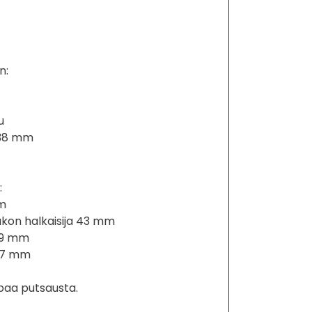
n:
u
i 38 mm
:
mm
ukon halkaisija 43 mm
,9 mm
3,7 mm
ipaa putsausta.