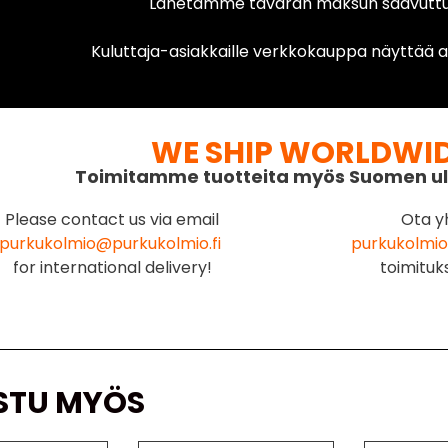
Lähetämme tavaran maksun saavuttua
Kuluttaja-asiakkaille verkkokauppa näyttää ai
WE SHIP WORLDWI
Toimitamme tuotteita myös Suomen ul
Please contact us via email
Ota y
purkukolmio@purkukolmio.fi
purkukolmio
for international delivery!
toimituk
STU MYÖS