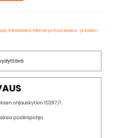
ijat
,
Sähkökiskot, liittimet ja muut keskus- ja kotelo-
Tyydyttävä
VAUS
sen ohjauskytkin 10297/1
uskea posliinipohja