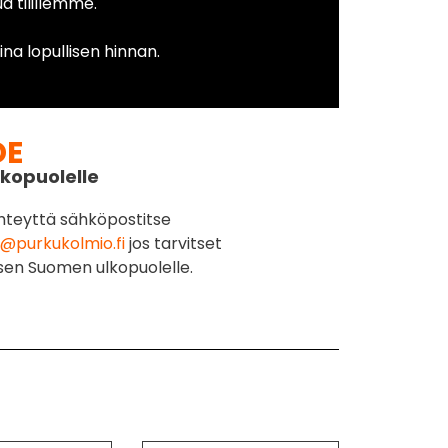
 tilillemme.
na lopullisen hinnan.
DE
kopuolelle
hteyttä sähköpostitse
@purkukolmio.fi
jos tarvitset
sen Suomen ulkopuolelle.