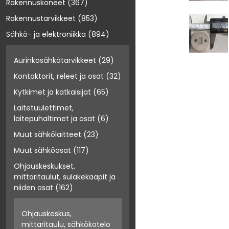
Rakennuskoneet
(367)
Rakennustarvikkeet
(853)
Sähkö- ja elektroniikka
(894)
Aurinkosähkötarvikkeet
(29)
Kontaktorit, releet ja osat
(32)
Kytkimet ja katkaisijat
(65)
Laitetuulettimet,
laitepuhaltimet ja osat
(6)
Muut sähkölaitteet
(23)
Muut sähköosat
(117)
Ohjauskeskukset,
mittaritaulut, sulakekaapit ja
niiden osat
(162)
Ohjauskeskus,
mittaritaulu, sähkökotelo