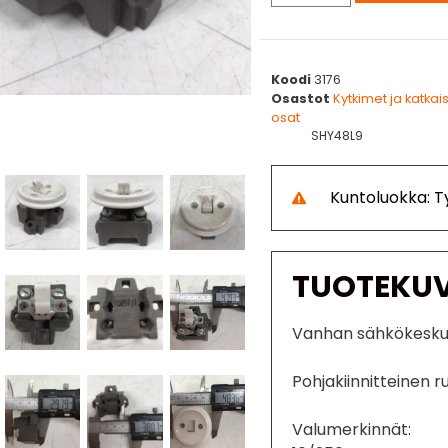
Koodi
3176
Osastot
Kytkimet ja katkais
osat
SHY48L9
Kuntoluokka: 
TUOTEKU
Vanhan sähkökeskuk
Pohjakiinnitteinen r
Valumerkinnät: