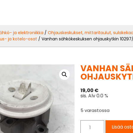
ähkö- ja elektroniikka
/
Ohjauskeskukset, mittaritaulut, sulakekaa
us- ja kotelo-osat
/ Vanhan sähkökeskuksen ohjauskytkin 10297/
VANHAN SÄ
OHJAUSKYTK
19,00
€
sis. Alv 0.0 %
5 varastossa
Lisää ost