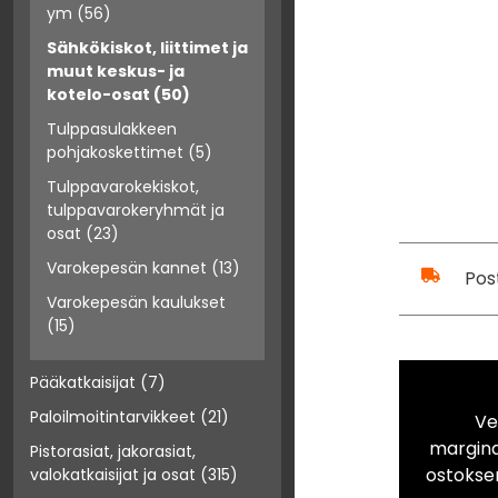
ym
(56)
Sähkökiskot, liittimet ja
muut keskus- ja
kotelo-osat
(50)
Tulppasulakkeen
pohjakoskettimet
(5)
Tulppavarokekiskot,
tulppavarokeryhmät ja
osat
(23)
Varokepesän kannet
(13)
Pos
Varokepesän kaulukset
(15)
Pääkatkaisijat
(7)
Paloilmoitintarvikkeet
(21)
Ve
marginaa
Pistorasiat, jakorasiat,
ostokse
valokatkaisijat ja osat
(315)