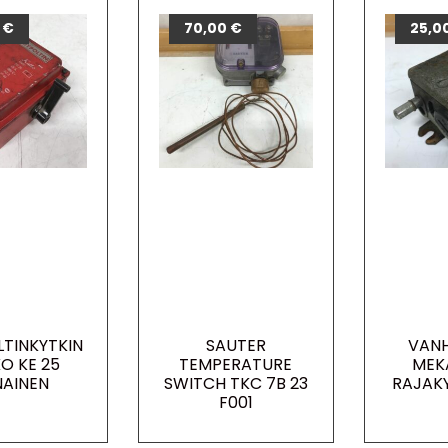
0
€
70,00
€
25,0
LTINKYTKIN
SAUTER
VANH
O KE 25
TEMPERATURE
MEK
AINEN
SWITCH TKC 7B 23
RAJAKY
F001