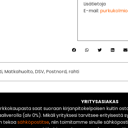
Lisätietoja
E-mail:
purkukolmio
ti, Matkahuolto, DSV, Postnord, rahti
YRITYSASIAKAS
rkkokaupasta saat suoraan kirjanpitokelpoisen kuitin ost
liverolla (alv 0%). Mikäli yrityksesi tarvitsee erityisestä s
n tekoa
sähköpostitse
, niin toimitamme sinulle sähköposti