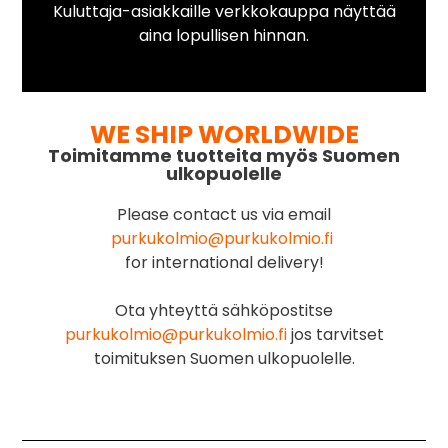
Kuluttaja-asiakkaille verkkokauppa näyttää
aina lopullisen hinnan.
WE SHIP WORLDWIDE
Toimitamme tuotteita myös Suomen
ulkopuolelle
Please contact us via email
purkukolmio@purkukolmio.fi
for international delivery!
Ota yhteyttä sähköpostitse
purkukolmio@purkukolmio.fi
jos tarvitset
toimituksen Suomen ulkopuolelle.