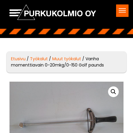
Etusivu
/
Työkalut
/
Muut työkalut
/ Vanha
momenttiavain 0-20mkg/0-150 Golf paunds