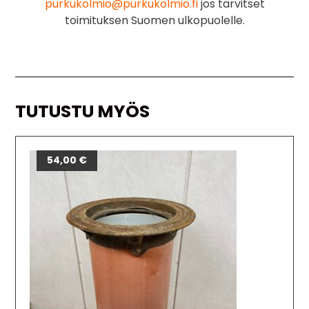
purkukolmio@purkukolmio.fi
jos tarvitset
toimituksen Suomen ulkopuolelle.
TUTUSTU MYÖS
54,00
€