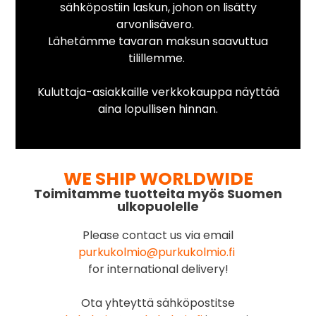
sähköpostiin laskun, johon on lisätty
arvonlisävero.
Lähetämme tavaran maksun saavuttua
tilillemme.
Kuluttaja-asiakkaille verkkokauppa näyttää
aina lopullisen hinnan.
WE SHIP WORLDWIDE
Toimitamme tuotteita myös Suomen
ulkopuolelle
Please contact us via email
purkukolmio@purkukolmio.fi
for international delivery!
Ota yhteyttä sähköpostitse