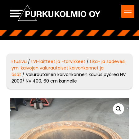
Etusivu
/
LVI-laitteet ja -tarvikkeet
/
Lika- ja sadevesi
ym. kaivojen valurautaiset kaivonkannet ja
osat
/ Valurautainen kaivonkannen kaulus pyöreä NV
2000/ NV 400, 60 cm kannelle