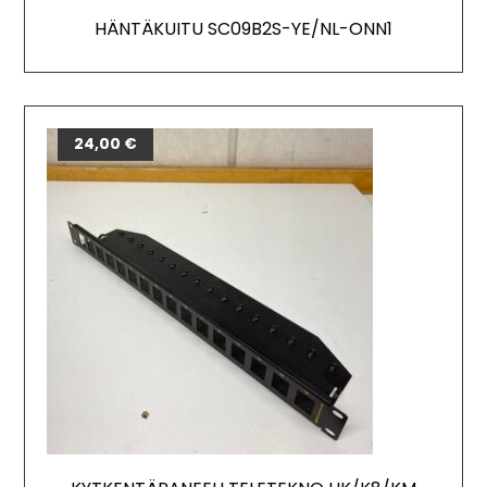
HÄNTÄKUITU SC09B2S-YE/NL-ONN1
24,00
€