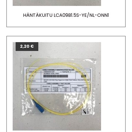
HÄNTÄKUITU LCA09B1.5S-YE/NL-ONN1
2,20
€