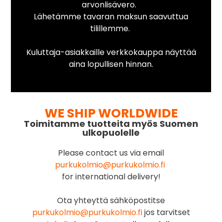
arvonlisävero.
Lähetämme tavaran maksun saavuttua
tilillemme.
Kuluttaja-asiakkaille verkkokauppa näyttää
aina lopullisen hinnan.
WE SHIP WORLDWIDE
Toimitamme tuotteita myös Suomen
ulkopuolelle
Please contact us via email
purkukolmio@purkukolmio.fi
for international delivery!
Ota yhteyttä sähköpostitse
purkukolmio@purkukolmio.fi
jos tarvitset