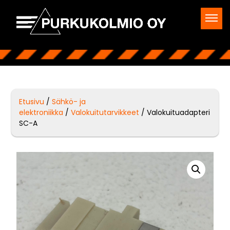
Etusivu
/
Sähkö- ja
elektroniikka
/
Valokuitutarvikkeet
/ Valokuituadapteri
SC-A