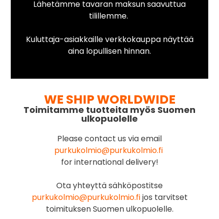
Lähetämme tavaran maksun saavuttua
tilillemme.
Kuluttaja-asiakkaille verkkokauppa näyttää
aina lopullisen hinnan.
WE SHIP WORLDWIDE
Toimitamme tuotteita myös Suomen
ulkopuolelle
Please contact us via email
purkukolmio@purkukolmio.fi
for international delivery!
Ota yhteyttä sähköpostitse
purkukolmio@purkukolmio.fi
jos tarvitset
toimituksen Suomen ulkopuolelle.