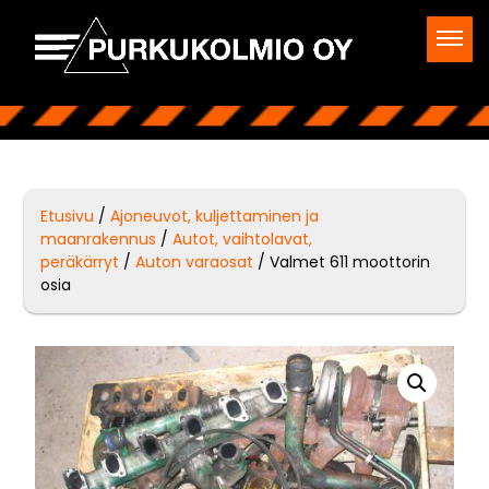
Etusivu
/
Ajoneuvot, kuljettaminen ja
maanrakennus
/
Autot, vaihtolavat,
peräkärryt
/
Auton varaosat
/ Valmet 611 moottorin
osia