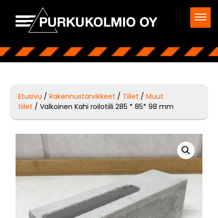
Etusivu
/
Rakennustarvikkeet
/
Tiilet
/
Muut
tiilet
/ Valkoinen Kahi roilotiili 285 * 85* 98 mm