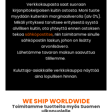
Verkkokaupasta saat suoraan
kirjanpitokelpoisen kuitin ostosta. Moni tuote
myydään kuitenkin marginaaliverolla (alv 0%).
Mikäli yrityksesi tarvitsee erityisestä syystä
alvillisen kuitin, ota yhteyttä ennen ostoksen
tekoa
sähköpostitse
, niin toimitamme sinulle
sähköpostiin laskun, johon on lisätty
arvonlisävero.
Lähetämme tavaran maksun saavuttua
tilillemme.
Kuluttaja-asiakkaille verkkokauppa näyttää
aina lopullisen hinnan.
WE SHIP WORLDWIDE
Toimitamme tuotteita myös Suomen
ulkopuolelle