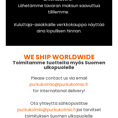
Lähetämme tavaran maksun saavuttua
tilillemme.
Kuluttaja-asiakkaille verkkokauppa näyttää
aina lopullisen hinnan.
WE SHIP WORLDWIDE
Toimitamme tuotteita myös Suomen
ulkopuolelle
Please contact us via email
purkukolmio@purkukolmio.fi
for international delivery!
Ota yhteyttä sähköpostitse
purkukolmio@purkukolmio.fi
jos tarvitset
toimituksen Suomen ulkopuolelle.