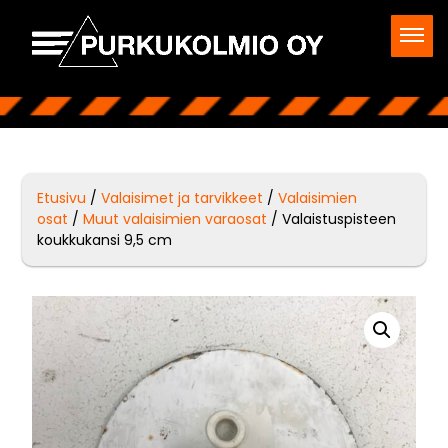
Etusivu
/
Valaisimet ja tarvikkeet
/
Valaisimien
osat
/
Muut valaisimien varaosat
/ Valaistuspisteen
koukkukansi 9,5 cm