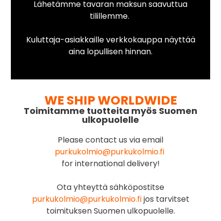
Lähetämme tavaran maksun saavuttua
tilillemme.
Kuluttaja-asiakkaille verkkokauppa näyttää
aina lopullisen hinnan.
WE SHIP WORLDWIDE
Toimitamme tuotteita myös Suomen
ulkopuolelle
Please contact us via email
purkukolmio@purkukolmio.fi
for international delivery!
Ota yhteyttä sähköpostitse
purkukolmio@purkukolmio.fi
jos tarvitset
toimituksen Suomen ulkopuolelle.