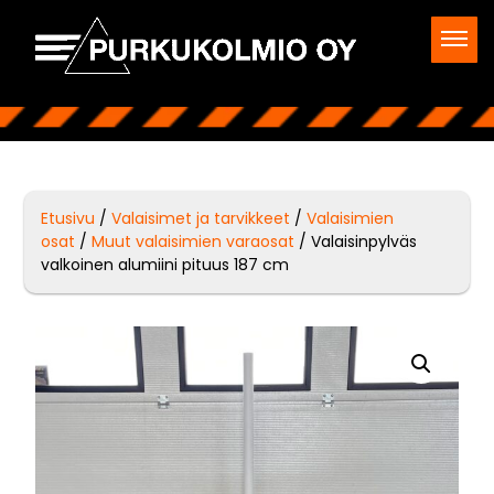
Etusivu
/
Valaisimet ja tarvikkeet
/
Valaisimien
osat
/
Muut valaisimien varaosat
/ Valaisinpylväs
valkoinen alumiini pituus 187 cm