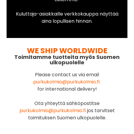
Kuluttaja-asiakkaille verkkokauppa näyttää
aina lopullisen hinnan.
WE SHIP WORLDWIDE
Toimitamme tuotteita myös Suomen
ulkopuolelle
Please contact us via email
purkukolmio@purkukolmio.fi
for international delivery!
Ota yhteyttä sähköpostitse
purkukolmio@purkukolmio.fi
jos tarvitset
toimituksen Suomen ulkopuolelle.