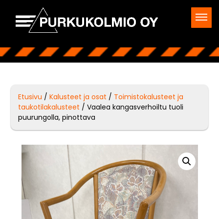
Etusivu
/
Kalusteet ja osat
/
Toimistokalusteet ja
taukotilakalusteet
/ Vaalea kangasverhoiltu tuoli
puurungolla, pinottava