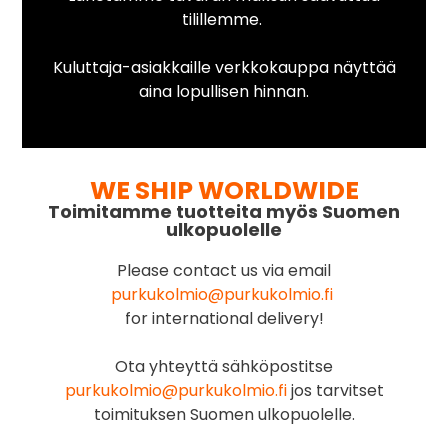
tilillemme.
Kuluttaja-asiakkaille verkkokauppa näyttää
aina lopullisen hinnan.
WE SHIP WORLDWIDE
Toimitamme tuotteita myös Suomen
ulkopuolelle
Please contact us via email
purkukolmio@purkukolmio.fi
for international delivery!
Ota yhteyttä sähköpostitse
purkukolmio@purkukolmio.fi
jos tarvitset
toimituksen Suomen ulkopuolelle.