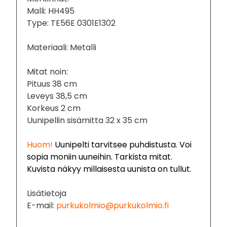
Malli: HH495
Type: TE56E 0301E1302
Materiaali: Metalli
Mitat noin:
Pituus 38 cm
Leveys 38,5 cm
Korkeus 2 cm
Uunipellin sisämitta 32 x 35 cm
Huom!
Uunipelti tarvitsee puhdistusta. Voi
sopia moniin uuneihin. Tarkista mitat.
Kuvista näkyy millaisesta uunista on tullut.
Lisätietoja
E-mail:
purkukolmio@purkukolmio.fi