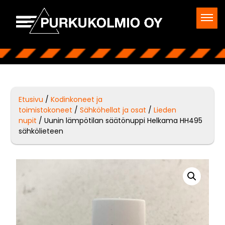
Etusivu
/
Kodinkoneet ja
toimistokoneet
/
Sähköhellat ja osat
/
Lieden
nupit
/ Uunin lämpötilan säätönuppi Helkama HH495
sähkölieteen