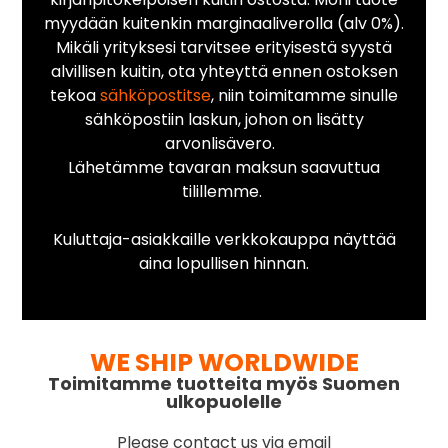
myydään kuitenkin marginaaliverolla (alv 0%).
Mikäli yrityksesi tarvitsee erityisestä syystä
alvillisen kuitin, ota yhteyttä ennen ostoksen
tekoa
sähköpostitse
, niin toimitamme sinulle
sähköpostiin laskun, johon on lisätty
arvonlisävero.
Lähetämme tavaran maksun saavuttua
tilillemme.
Kuluttaja-asiakkaille verkkokauppa näyttää
aina lopullisen hinnan.
WE SHIP WORLDWIDE
Toimitamme tuotteita myös Suomen
ulkopuolelle
Please contact us via email