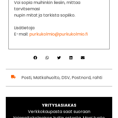
Voi sopia muihinkin liesiin, mittaa
tarvitsemasi
nupin mitat ja tarkista sopiiko.
Lisätietoja
E-mail:
purkukolmio@purkukolmio.fi
Posti, Matkahuolto, DSV, Postnord, rahti
YRITYSASIAKAS
Verkkokaupasta saat suoraan
kirjanpitokelpoisen kuitin ostosta. Moni tuote