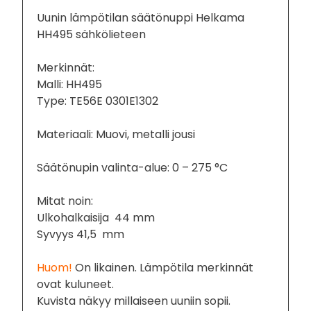
Uunin lämpötilan säätönuppi Helkama
HH495 sähkölieteen
Merkinnät:
Malli: HH495
Type: TE56E 0301E1302
Materiaali: Muovi, metalli jousi
Säätönupin valinta-alue: 0 – 275 °C
Mitat noin:
Ulkohalkaisija 44 mm
Syvyys 41,5 mm
Huom!
On likainen. Lämpötila merkinnät
ovat kuluneet.
Kuvista näkyy millaiseen uuniin sopii.