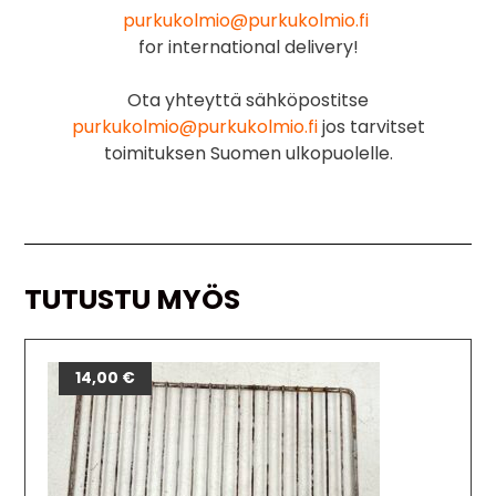
purkukolmio@purkukolmio.fi
for international delivery!
Ota yhteyttä sähköpostitse
purkukolmio@purkukolmio.fi
jos tarvitset
toimituksen Suomen ulkopuolelle.
TUTUSTU MYÖS
14,00
€