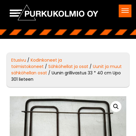
Etusivu
/
Kodinkoneet ja
toimistokoneet
/
Sähköhellat ja osat
/
Uunit ja muut
sähköhellan osat
/ Uunin grillivastus 33 * 40 cm Upo
301 lieteen