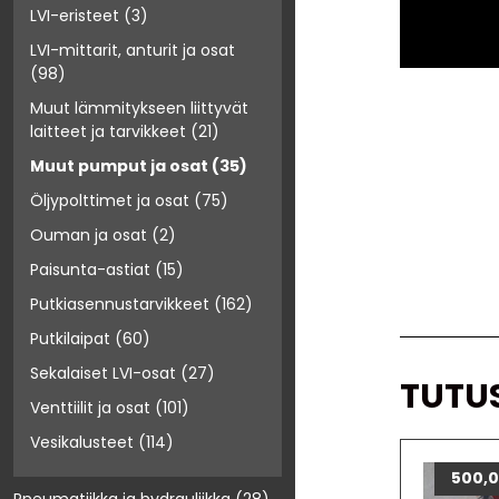
LVI-eristeet
(3)
LVI-mittarit, anturit ja osat
(98)
Muut lämmitykseen liittyvät
laitteet ja tarvikkeet
(21)
Muut pumput ja osat
(35)
Öljypolttimet ja osat
(75)
Ouman ja osat
(2)
Paisunta-astiat
(15)
Putkiasennustarvikkeet
(162)
Putkilaipat
(60)
Sekalaiset LVI-osat
(27)
TUTU
Venttiilit ja osat
(101)
Vesikalusteet
(114)
500,