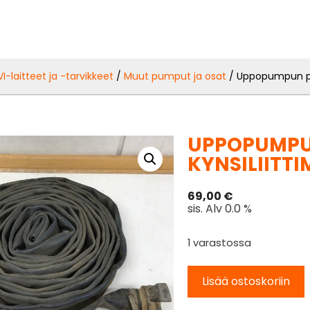
VI-laitteet ja -tarvikkeet
/
Muut pumput ja osat
/ Uppopumpun poi
UPPOPUMPUN
KYNSILIITTI
69,00
€
sis. Alv 0.0 %
1 varastossa
Lisää ostoskoriin