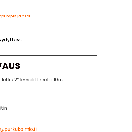
 pumput ja osat
Tyydyttävä
VAUS
tku 2″ kynsiliittimellä 10m
itin
@purkukolmio.fi