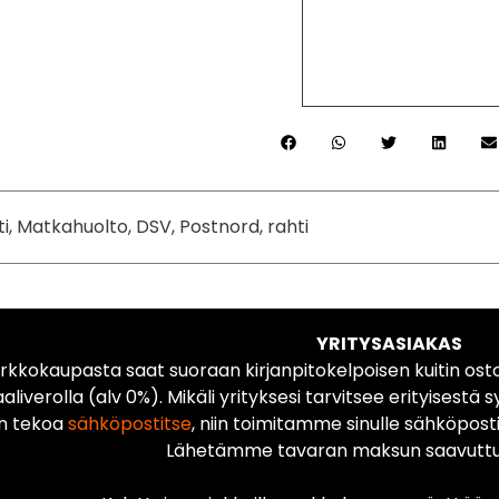
ti, Matkahuolto, DSV, Postnord, rahti
YRITYSASIAKAS
rkkokaupasta saat suoraan kirjanpitokelpoisen kuitin ost
liverolla (alv 0%). Mikäli yrityksesi tarvitsee erityisestä s
n tekoa
sähköpostitse
, niin toimitamme sinulle sähköposti
Lähetämme tavaran maksun saavuttua