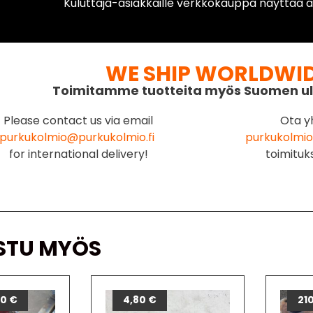
Kuluttaja-asiakkaille verkkokauppa näyttää ai
WE SHIP WORLDWI
Toimitamme tuotteita myös Suomen ul
Please contact us via email
Ota y
purkukolmio@purkukolmio.fi
purkukolmio
for international delivery!
toimituk
STU MYÖS
00
€
4,80
€
21