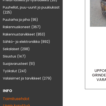
Pneumatiikka ja hydrauliikka
(28)
Puuhellat, puu-uunit ja puukiukaat
(225)
Puutarha ja piha
(95)
Rakennuskoneet
(367)
Rakennustarvikkeet
(853)
Sähkö- ja elektroniikka
(892)
Sekalaiset
(298)
Sisustus
(147)
Suojavarusteet
(51)
UPPO
Työkalut
(241)
GRINDE
Valaisimet ja tarvikkeet
(279)
VARA
INFO
Toimitusehdot
Usein kysyttyä