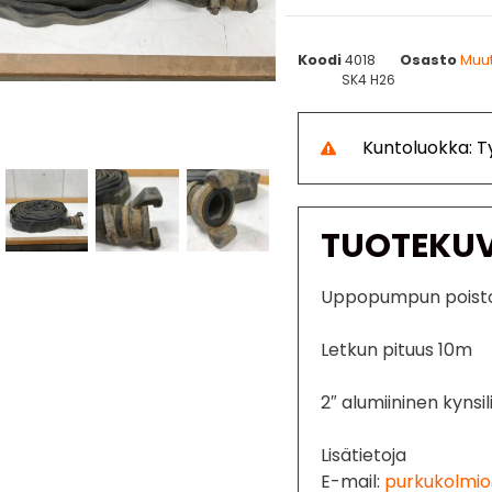
Koodi
4018
Osasto
Muut
SK4 H26
Kuntoluokka: 
TUOTEKU
Uppopumpun poistole
Letkun pituus 10m
2″ alumiininen kynsili
Lisätietoja
E-mail:
purkukolmio