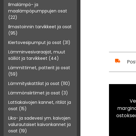
Ilmalämpö- ja
maalämpöpumppujen osat
(22)
Ilmastoinnin tarvikkeet ja osat
(95)
Kiertovesipumput ja osat
(31)
Lämminvesivaraajat, muut
säiliöt ja tarvikkeet
(44)
Pos
Lämmittimet, patterit ja osat
(59)
Lämmityskattilat ja osat
(110)
Lämmönsiirtimet ja osat
(3)
Ve
Lattiakaivojen kannet, ritilät ja
marginaa
osat
(15)
ostokse
Lika- ja sadevesi ym. kaivojen
valurautaiset kaivonkannet ja
osat
(19)