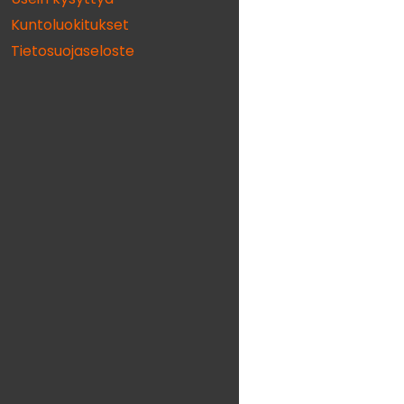
Kuntoluokitukset
Tietosuojaseloste