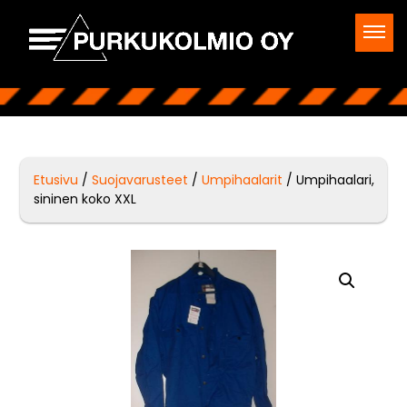
Etusivu
/
Suojavarusteet
/
Umpihaalarit
/ Umpihaalari,
sininen koko XXL