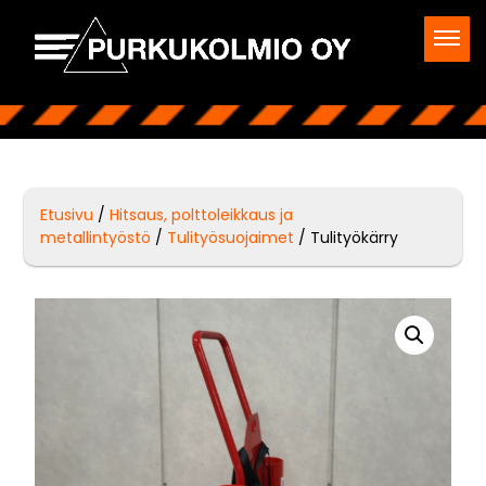
Etusivu
/
Hitsaus, polttoleikkaus ja
metallintyöstö
/
Tulityösuojaimet
/ Tulityökärry