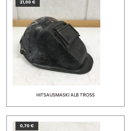
21,00
€
HITSAUSMASKI ALB TROSS
0,70
€