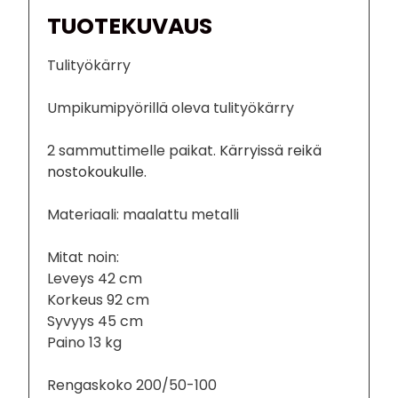
TUOTEKUVAUS
Tulityökärry
Umpikumipyörillä oleva tulityökärry
2 sammuttimelle paikat.
Kärryissä reikä
nostokoukulle.
Materiaali: maalattu metalli
Mitat noin:
Leveys 42 cm
Korkeus 92 cm
Syvyys 45 cm
Paino 13 kg
Rengaskoko 200/50-100