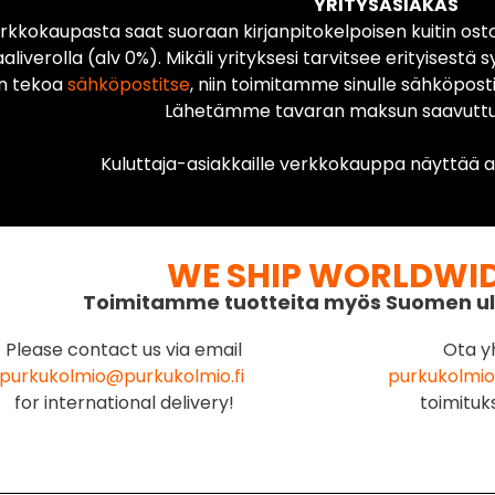
YRITYSASIAKAS
rkkokaupasta saat suoraan kirjanpitokelpoisen kuitin ost
liverolla (alv 0%). Mikäli yrityksesi tarvitsee erityisestä s
n tekoa
sähköpostitse
, niin toimitamme sinulle sähköposti
Lähetämme tavaran maksun saavuttua
Kuluttaja-asiakkaille verkkokauppa näyttää ai
WE SHIP WORLDWI
Toimitamme tuotteita myös Suomen ul
Please contact us via email
Ota y
purkukolmio@purkukolmio.fi
purkukolmio
for international delivery!
toimituk