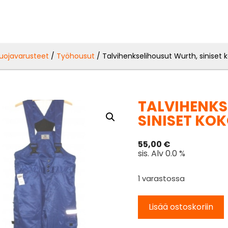
uojavarusteet
/
Työhousut
/ Talvihenkselihousut Wurth, siniset 
TALVIHENKS
SINISET KOK
55,00
€
sis. Alv 0.0 %
1 varastossa
Lisää ostoskoriin