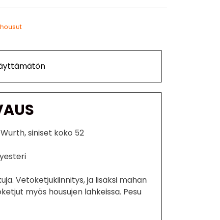
housut
Käyttämätön
VAUS
 Wurth, siniset koko 52
lyesteri
uja. Vetoketjukiinnitys, ja lisäksi mahan
oketjut myös housujen lahkeissa. Pesu