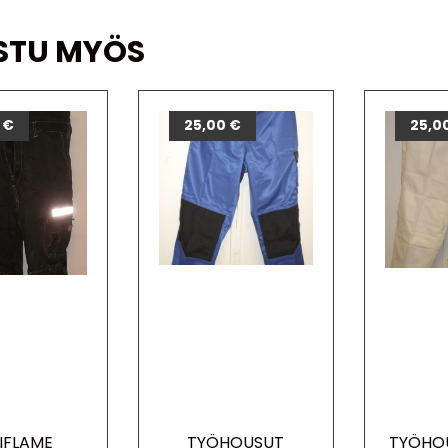
STU MYÖS
0
€
25,00
€
25,0
IFLAME
TYÖHOUSUT
TYÖHO