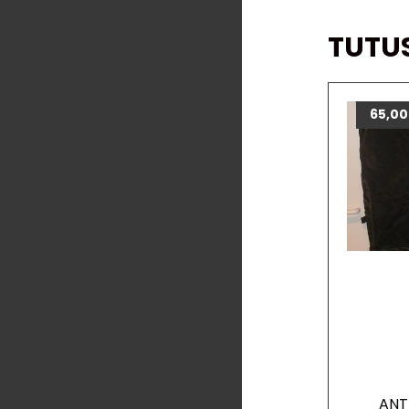
TUTU
65,0
ANT