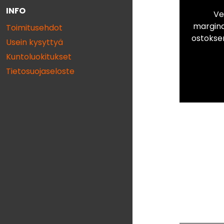
INFO
Ve
marginaa
Toimitusehdot
ostokse
Usein kysyttyä
Kuntoluokitukset
Tietosuojaseloste