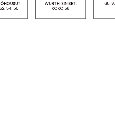
YÖHOUSUT
WURTH, SINISET,
60, 
2, 54, 56
KOKO 58