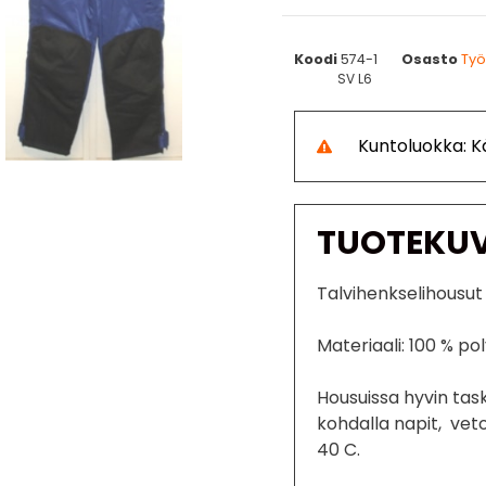
Koodi
574-1
Osasto
Työ
SV L6
Kuntoluokka: 
TUOTEKU
Talvihenkselihousut
Materiaali: 100 % po
Housuissa hyvin task
kohdalla napit, vet
40 C.