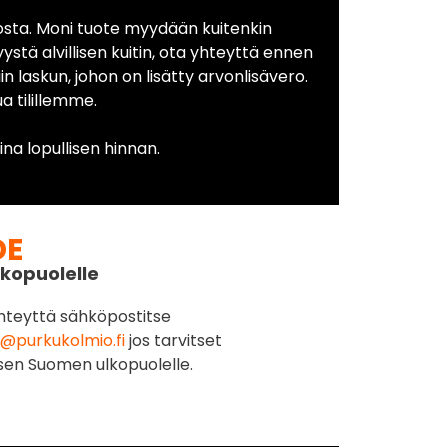
osta. Moni tuote myydään kuitenkin
yystä alvillisen kuitin, ota yhteyttä ennen
in laskun, johon on lisätty arvonlisävero.
 tilillemme.
na lopullisen hinnan.
DE
kopuolelle
hteyttä sähköpostitse
@purkukolmio.fi
jos tarvitset
sen Suomen ulkopuolelle.