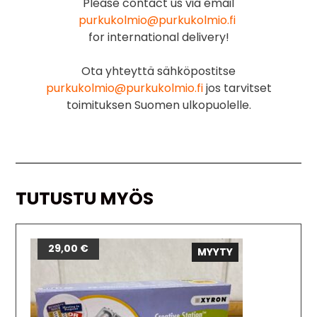
Please contact us via email
purkukolmio@purkukolmio.fi
for international delivery!
Ota yhteyttä sähköpostitse
purkukolmio@purkukolmio.fi
jos tarvitset
toimituksen Suomen ulkopuolelle.
TUTUSTU MYÖS
29,00
€
MYYTY