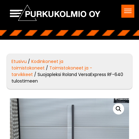
Etusivu
/
Kodinkoneet ja
toimistokoneet
/
Toimistokoneet ja -
tarvikkeet
/ Suojapleksi Roland VersaExpress RF-640
tulostimeen