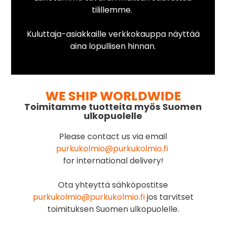
tilillemme.
Kuluttaja-asiakkaille verkkokauppa näyttää
aina lopullisen hinnan.
WE SHIP WORLDWIDE
Toimitamme tuotteita myös Suomen
ulkopuolelle
Please contact us via email
purkukolmio@purkukolmio.fi
for international delivery!
Ota yhteyttä sähköpostitse
purkukolmio@purkukolmio.fi
jos tarvitset
toimituksen Suomen ulkopuolelle.