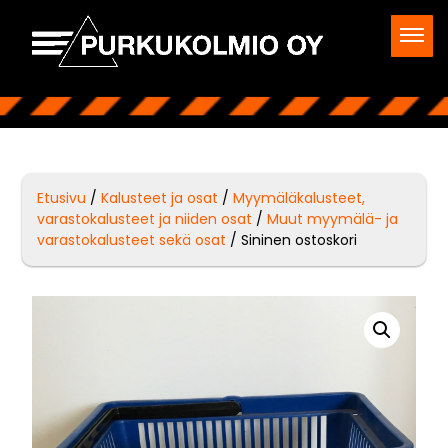
Etusivu
/
Kalusteet ja osat
/
Myymäläkalusteet,
varastokalusteet ja niiden osat
/
Muut myymälä- ja
varastokalusteet sekä osat
/ Sininen ostoskori