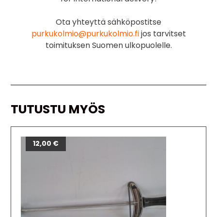
Ota yhteyttä sähköpostitse
purkukolmio@purkukolmio.fi
jos tarvitset
toimituksen Suomen ulkopuolelle.
TUTUSTU MYÖS
12,00
€