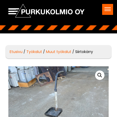
Etusivu
/
Työkalut
/
Muut työkalut
/ Siirtokärry