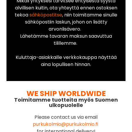
Mikäli yrityksesi tarvitsee erityisestä syystä
alvillisen kuitin, ota yhteyttä ennen ostoksen
tekoa
sähköpostitse
, niin toimitamme sinulle
sähköpostiin laskun, johon on lisätty
arvonlisävero.
Lähetämme tavaran maksun saavuttua
tilillemme.
Kuluttaja-asiakkaille verkkokauppa näyttää
aina lopullisen hinnan.
WE SHIP WORLDWIDE
Toimitamme tuotteita myös Suomen
ulkopuolelle
Please contact us via email
purkukolmio@purkukolmio.fi
for international delivery!