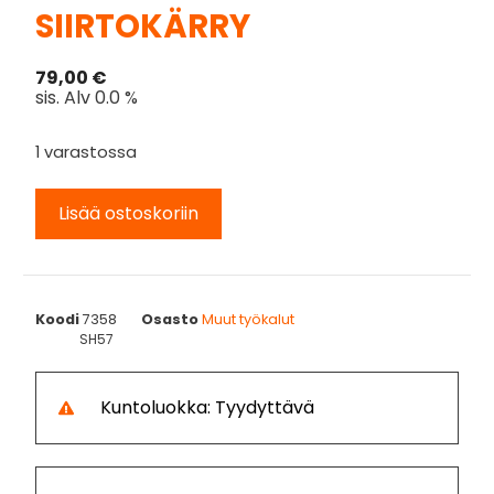
SIIRTOKÄRRY
79,00
€
sis. Alv 0.0 %
1 varastossa
Lisää ostoskoriin
Koodi
7358
Osasto
Muut työkalut
SH57
Kuntoluokka: Tyydyttävä