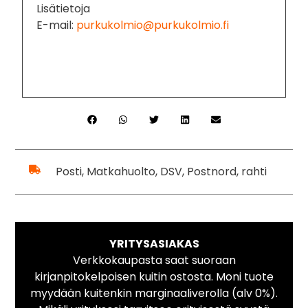
Lisätietoja
E-mail:
purkukolmio@purkukolmio.fi
Posti, Matkahuolto, DSV, Postnord, rahti
YRITYSASIAKAS
Verkkokaupasta saat suoraan
kirjanpitokelpoisen kuitin ostosta. Moni tuote
myydään kuitenkin marginaaliverolla (alv 0%).