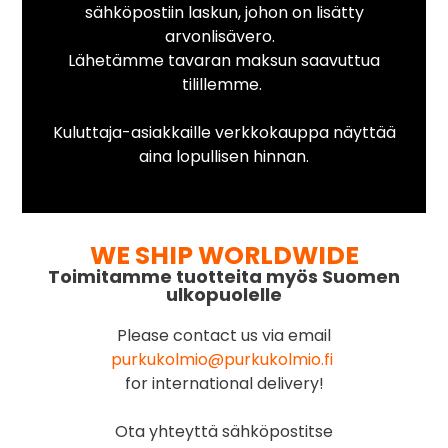
sähköpostiin laskun, johon on lisätty
arvonlisävero.
Lähetämme tavaran maksun saavuttua
tilillemme.
Kuluttaja-asiakkaille verkkokauppa näyttää
aina lopullisen hinnan.
WE SHIP WORLDWIDE
Toimitamme tuotteita myös Suomen
ulkopuolelle
Please contact us via email
purkukolmio@purkukolmio.fi
for international delivery!
Ota yhteyttä sähköpostitse