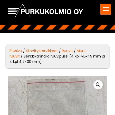
Etusivu
/
Kiinnitystarvikkeet
/
Ruuvit
/
Muut
ruuvit
/ Senkkikannalla ruuvipussi (4 kpl M5x45 mm ja
4 kpl 4,7×30 mm)