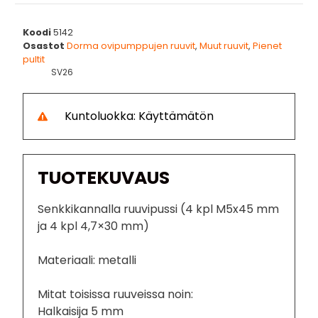
Koodi
5142
Osastot
Dorma ovipumppujen ruuvit
,
Muut ruuvit
,
Pienet
pultit
SV26
Kuntoluokka: Käyttämätön
TUOTEKUVAUS
Senkkikannalla ruuvipussi (4 kpl M5x45 mm
ja 4 kpl 4,7×30 mm)
Materiaali: metalli
Mitat toisissa ruuveissa noin:
Halkaisija 5 mm