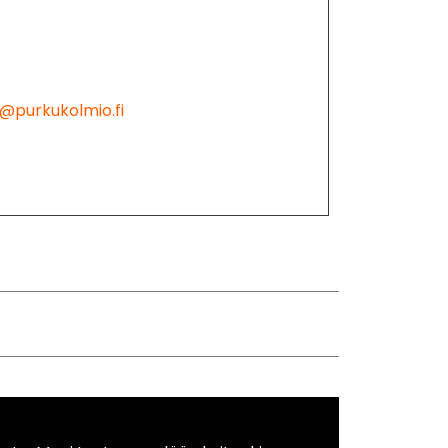
t
@purkukolmio.fi