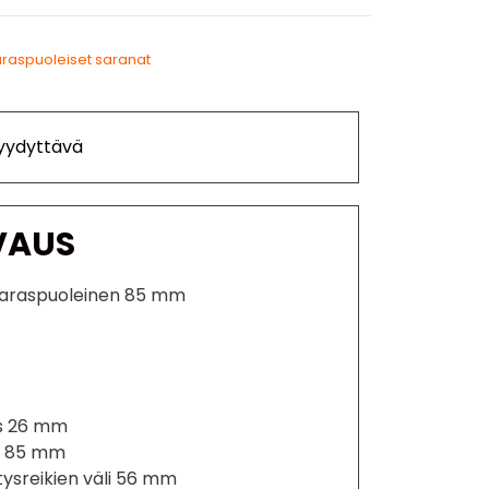
raspuoleiset saranat
Tyydyttävä
VAUS
aaraspuoleinen 85 mm
ys 26 mm
us 85 mm
tysreikien väli 56 mm