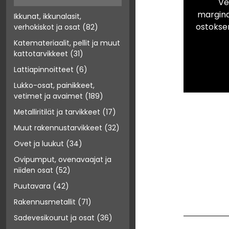
Ve
marginaa
Ikkunat, ikkunalasit,
ostokse
verhokiskot ja osat
(82)
Katemateriaalit, pellit ja muut
kattotarvikkeet
(31)
Lattiapinnoitteet
(6)
Lukko-osat, painikkeet,
vetimet ja avaimet
(189)
Metalliritilät ja tarvikkeet
(17)
Muut rakennustarvikkeet
(32)
Ovet ja luukut
(34)
Ovipumput, ovenavaajat ja
niiden osat
(52)
Puutavara
(42)
Rakennusmetallit
(71)
Sadevesikourut ja osat
(36)