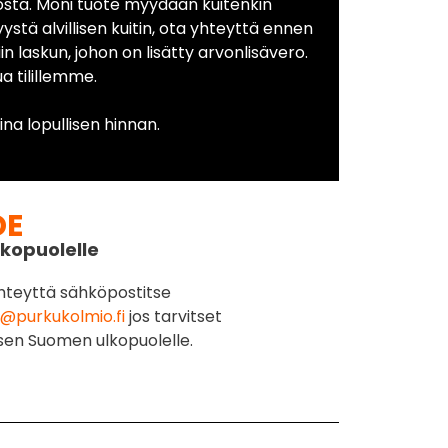
osta. Moni tuote myydään kuitenkin
yystä alvillisen kuitin, ota yhteyttä ennen
in laskun, johon on lisätty arvonlisävero.
 tilillemme.
na lopullisen hinnan.
DE
kopuolelle
hteyttä sähköpostitse
@purkukolmio.fi
jos tarvitset
sen Suomen ulkopuolelle.