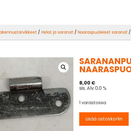
akennustarvikkeet
/
Helat ja saranat
/
Naaraspuoleiset saranat
/
SARANANPU
NAARASPUO
8,00
€
sis. Alv 0.0 %
1 varastossa
Lisää ostoskoriin