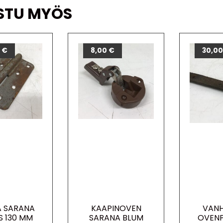
STU MYÖS
0
€
8,00
€
30,0
 SARANA
KAAPINOVEN
VAN
S 130 MM
SARANA BLUM
OVENP