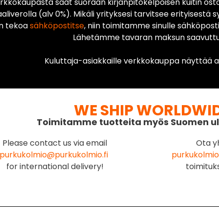
rkkokaupasta saat suoraan kirjanpitokelpoisen kuitin ost
liverolla (alv 0%). Mikäli yrityksesi tarvitsee erityisestä s
n tekoa
sähköpostitse
, niin toimitamme sinulle sähköposti
Lähetämme tavaran maksun saavuttua
Kuluttaja-asiakkaille verkkokauppa näyttää ai
WE SHIP WORLDWI
Toimitamme tuotteita myös Suomen ul
Please contact us via email
Ota y
purkukolmio@purkukolmio.fi
purkukolmio
for international delivery!
toimituk