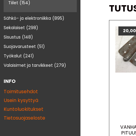
Tiilet
(154)
TUTU
Sähkö- ja elektroniikka
(895)
Sekalaiset
(298)
20,0
Sisustus
(148)
Suojavarusteet
(51)
Työkalut
(241)
Valaisimet ja tarvikkeet
(279)
INFO
Toimitusehdot
Usein kysyttyä
Kuntoluokitukset
Tietosuojaseloste
VANHA
PITUU