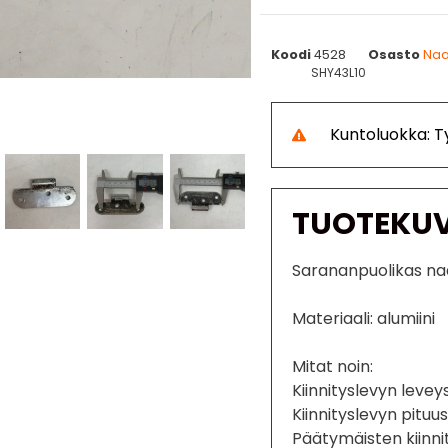
Koodi
4528
Osasto
Naa
SHY43L10
Kuntoluokka: 
TUOTEKU
Sarananpuolikas n
Materiaali: alumiini
Mitat noin:
Kiinnityslevyn leve
Kiinnityslevyn pitu
Päätymäisten kiinni