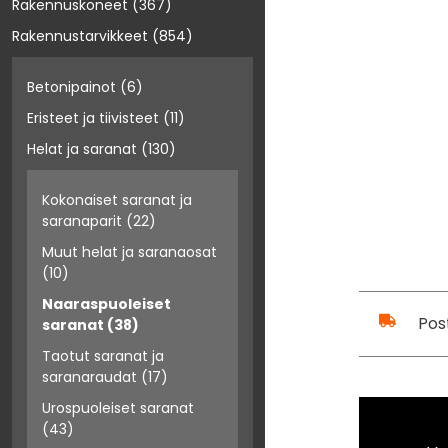
Rakennuskoneet
(367)
Rakennustarvikkeet
(854)
Betonipainot
(6)
Eristeet ja tiivisteet
(11)
Helat ja saranat
(130)
Kokonaiset saranat ja
saranaparit
(22)
Muut helat ja saranaosat
(10)
Naaraspuoleiset
Pos
saranat
(38)
Taotut saranat ja
saranaraudat
(17)
Urospuoleiset saranat
(43)