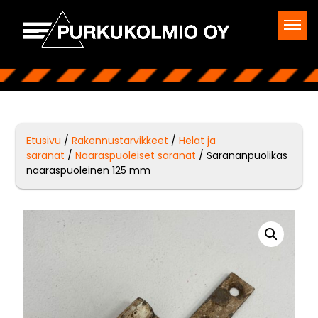
Etusivu
/
Rakennustarvikkeet
/
Helat ja
saranat
/
Naaraspuoleiset saranat
/ Sarananpuolikas
naaraspuoleinen 125 mm