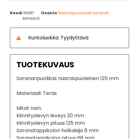
Koodi
10087
Osasto
Naaraspuoleiset saranat
SHY44L10
Kuntoluokka: Tyydyttävä
TUOTEKUVAUS
Sarananpuolikas naaraspuoleinen 125 mm
Materiaali: Teräs
Mitat noin:
Kiinnityslevyn leveys 20 mm
Kiinnityslevyn pituus 125 mm
Saranatappikolon halkaisija 8 mm
Saranatappikolon pituus 68 mm