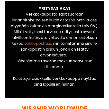
YRITYSASIAKAS
Verkkokaupasta saat suoraan
kirjanpitokelpoisen kuitin ostosta. Moni tuote
myydään kuitenkin marginaaliverolla (alv 0%).
Mikäli yrityksesi tarvitsee erityisestä syystä
alvillisen kuitin, ota yhteyttä ennen ostoksen
tekoa
sähköpostitse
, niin toimitamme sinulle
sähköpostiin laskun, johon on lisätty
arvonlisävero.
Lähetämme tavaran maksun saavuttua
tilillemme.
Kuluttaja-asiakkaille verkkokauppa näyttää
aina lopullisen hinnan.
WE SHIP WORLDWIDE