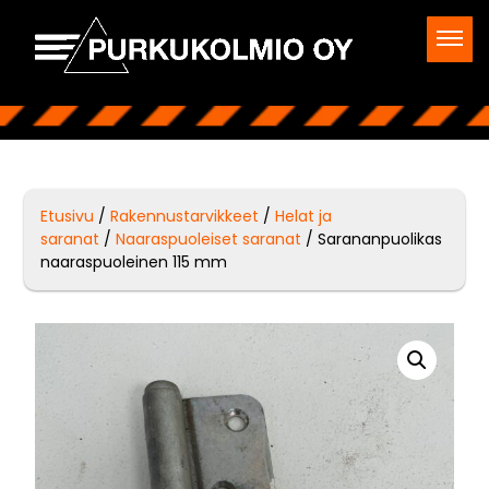
Etusivu
/
Rakennustarvikkeet
/
Helat ja
saranat
/
Naaraspuoleiset saranat
/ Sarananpuolikas
naaraspuoleinen 115 mm