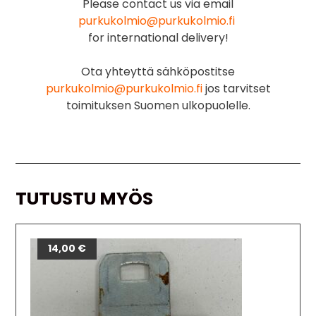
Please contact us via email
purkukolmio@purkukolmio.fi
for international delivery!
Ota yhteyttä sähköpostitse
purkukolmio@purkukolmio.fi
jos tarvitset
toimituksen Suomen ulkopuolelle.
TUTUSTU MYÖS
14,00
€