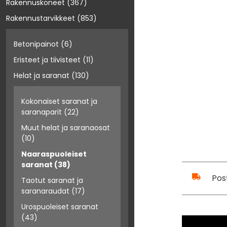
Rakennuskoneet
(367)
Rakennustarvikkeet
(853)
Betonipainot
(6)
Eristeet ja tiivisteet
(11)
Helat ja saranat
(130)
Kokonaiset saranat ja
saranaparit
(22)
Muut helat ja saranaosat
(10)
Naaraspuoleiset
saranat
(38)
Pos
Taotut saranat ja
saranaraudat
(17)
Urospuoleiset saranat
(43)