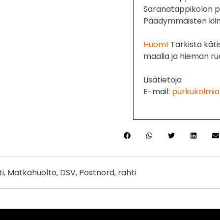
Saranatappikolon 
Päädymmäisten kiin
Huom!
Tarkista käti
maalia ja hieman ru
Lisätietoja
E-mail:
purkukolmio
ti, Matkahuolto, DSV, Postnord, rahti