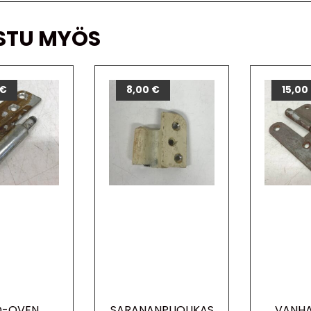
STU MYÖS
€
8,00
€
15,00
O-OVEN
SARANANPUOLIKAS
VANHA