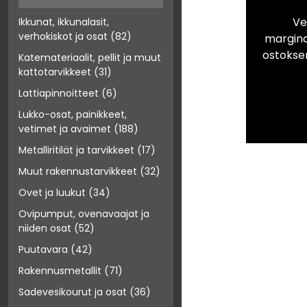
Ve
Ikkunat, ikkunalasit,
verhokiskot ja osat
(82)
marginaa
ostokse
Katemateriaalit, pellit ja muut
kattotarvikkeet
(31)
Lattiapinnoitteet
(6)
Lukko-osat, painikkeet,
vetimet ja avaimet
(188)
Metalliritilät ja tarvikkeet
(17)
Muut rakennustarvikkeet
(32)
Ovet ja luukut
(34)
Ovipumput, ovenavaajat ja
niiden osat
(52)
Puutavara
(42)
Rakennusmetallit
(71)
Sadevesikourut ja osat
(36)