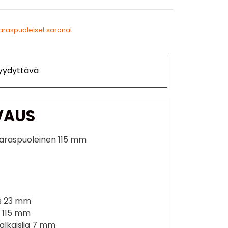
araspuoleiset saranat
Tyydyttävä
VAUS
araspuoleinen 115 mm
ys 23 mm
s 115 mm
alkaisija 7 mm