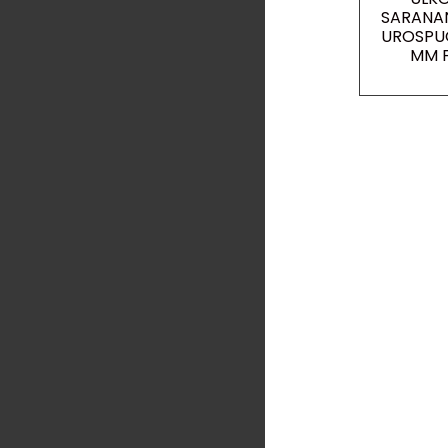
SARANAN
UROSPUO
MM F