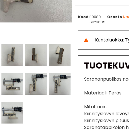
Koodi
10089
Osasto
Na
SHY36L15
Kuntoluokka: 
TUOTEKU
Sarananpuolikas na
Materiaali: Teräs
Mitat noin:
Kiinnityslevyn leve
Kiinnityslevyn pituu
Saranatappikolon h