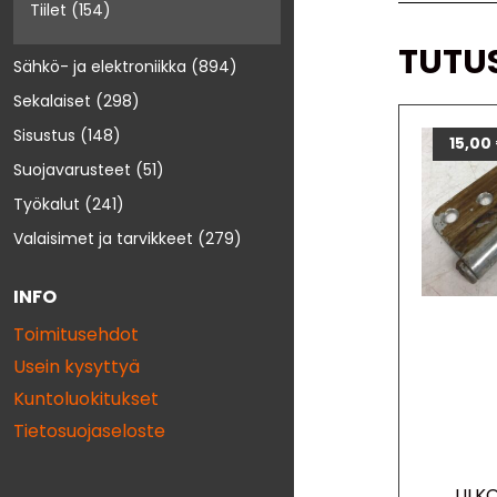
Tiilet
(154)
TUTU
Sähkö- ja elektroniikka
(894)
Sekalaiset
(298)
Sisustus
(148)
15,00
Suojavarusteet
(51)
Työkalut
(241)
Valaisimet ja tarvikkeet
(279)
INFO
Toimitusehdot
Usein kysyttyä
Kuntoluokitukset
Tietosuojaseloste
ULK