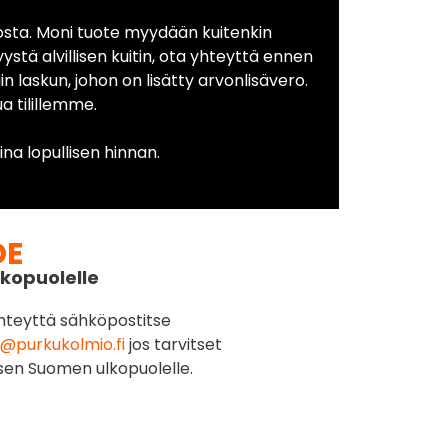
osta. Moni tuote myydään kuitenkin
yystä alvillisen kuitin, ota yhteyttä ennen
in laskun, johon on lisätty arvonlisävero.
 tilillemme.
na lopullisen hinnan.
DE
kopuolelle
hteyttä sähköpostitse
@purkukolmio.fi
jos tarvitset
sen Suomen ulkopuolelle.