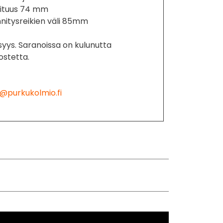
pituus 74 mm
nitysreikien väli 85mm
syys. Saranoissa on kulunutta
ostetta.
@purkukolmio.fi