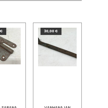
€
30,00
€
 SARANA
VANHANAJAN