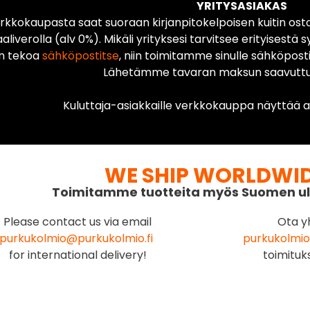
YRITYSASIAKAS
rkkokaupasta saat suoraan kirjanpitokelpoisen kuitin ost
liverolla (alv 0%). Mikäli yrityksesi tarvitsee erityisestä s
n tekoa
sähköpostitse
, niin toimitamme sinulle sähköposti
Lähetämme tavaran maksun saavuttua
Kuluttaja-asiakkaille verkkokauppa näyttää ai
WE SHIP WORLDWI
Toimitamme tuotteita myös Suomen ul
Please contact us via email
Ota y
purkukolmio@purkukolmio.fi
purkukolmio
for international delivery!
toimituk