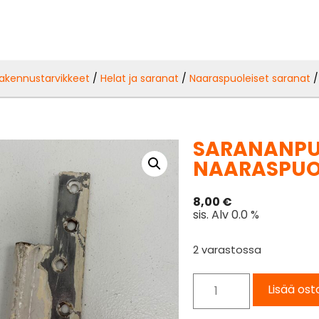
akennustarvikkeet
/
Helat ja saranat
/
Naaraspuoleiset saranat
/
SARANANPU
NAARASPUOL
8,00
€
sis. Alv 0.0 %
2 varastossa
Lisää ost