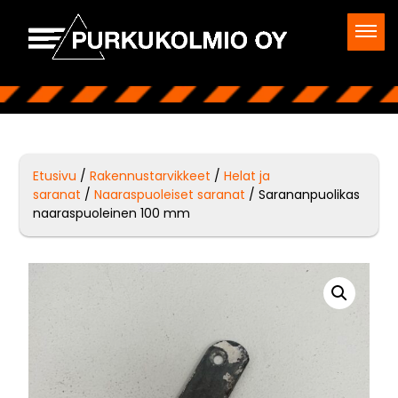
Etusivu
/
Rakennustarvikkeet
/
Helat ja
saranat
/
Naaraspuoleiset saranat
/ Sarananpuolikas
naaraspuoleinen 100 mm