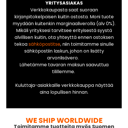
YRITYSASIAKAS
Verkkokaupasta saat suoraan
kirjanpitokelpoisen kuitin ostosta. Moni tuote
myydään kuitenkin marginaaliverolla (alv 0%).
Mikäli yrityksesi tarvitsee erityisestä syystä
alvillisen kuitin, ota yhteyttä ennen ostoksen
tekoa
sähköpostitse
, niin toimitamme sinulle
sähköpostiin laskun, johon on lisätty
arvonlisävero.
Lähetämme tavaran maksun saavuttua
tilillemme.
Kuluttaja-asiakkaille verkkokauppa näyttää
aina lopullisen hinnan.
WE SHIP WORLDWIDE
Toimitamme tuotteita myös Suomen