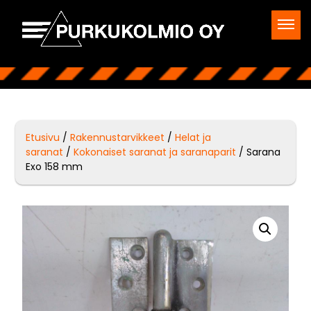
Etusivu
/
Rakennustarvikkeet
/
Helat ja
saranat
/
Kokonaiset saranat ja saranaparit
/ Sarana
Exo 158 mm