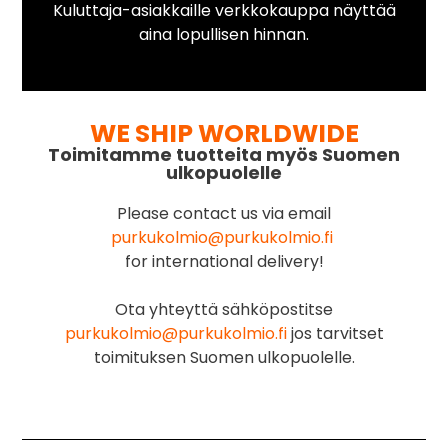
Kuluttaja-asiakkaille verkkokauppa näyttää
aina lopullisen hinnan.
WE SHIP WORLDWIDE
Toimitamme tuotteita myös Suomen
ulkopuolelle
Please contact us via email
purkukolmio@purkukolmio.fi
for international delivery!
Ota yhteyttä sähköpostitse
purkukolmio@purkukolmio.fi
jos tarvitset
toimituksen Suomen ulkopuolelle.