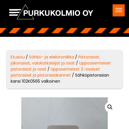
Etusivu
/
Sähkö- ja elektroniikka
/
Pistorasiat,
jakorasiat, valokatkaisijat ja osat
/
Uppoasenteiset
pistorasiat ja osat
/
Upposenteiset 2-osaiset
pistorasiat ja pistorasiakannet
/ Sähköpistorasian
kansi 102K0565 valkoinen