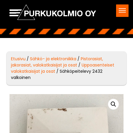
Etusivu
/
Sähkö- ja elektroniikka
/
Pistorasiat,
jakorasiat, valokatkaisijat ja osat
/
Uppoasenteiset
valokatkaisijat ja osat
/ Sähköpeitelevy 2432
valkoinen