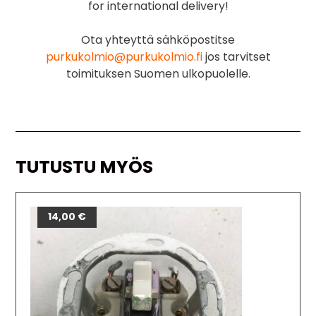
for international delivery!
Ota yhteyttä sähköpostitse
purkukolmio@purkukolmio.fi
jos tarvitset
toimituksen Suomen ulkopuolelle.
TUTUSTU MYÖS
14,00
€