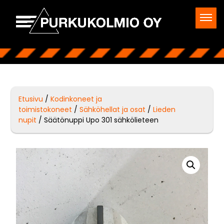
Etusivu
/
Kodinkoneet ja
toimistokoneet
/
Sähköhellat ja osat
/
Lieden
nupit
/ Säätönuppi Upo 301 sähkölieteen