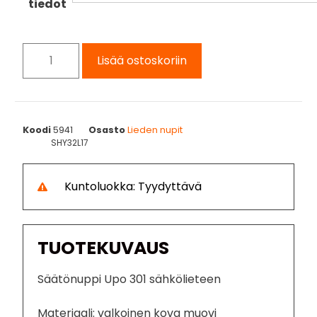
tiedot
Lisää ostoskoriin
Koodi
5941
Osasto
Lieden nupit
SHY32L17
Kuntoluokka: Tyydyttävä
TUOTEKUVAUS
Säätönuppi Upo 301 sähkölieteen
Materiaali: valkoinen kova muovi