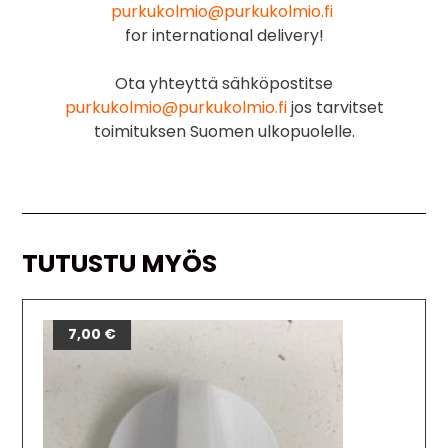
purkukolmio@purkukolmio.fi
for international delivery!
Ota yhteyttä sähköpostitse
purkukolmio@purkukolmio.fi
jos tarvitset
toimituksen Suomen ulkopuolelle.
TUTUSTU MYÖS
7,00
€