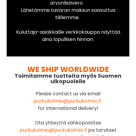
arvonlisävero.
Lähetämme tavaran maksun saavuttua
tilillemme.
Kuluttaja-asiakkaille verkkokauppa näyttää
aina lopullisen hinnan.
WE SHIP WORLDWIDE
Toimitamme tuotteita myös Suomen
ulkopuolelle
Please contact us via email
purkukolmio@purkukolmio.fi
for international delivery!
Ota yhteyttä sähköpostitse
purkukolmio@purkukolmio.fi
jos tarvitset