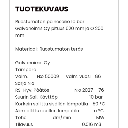
TUOTEKUVAUS
Ruostumaton painesäiliö 10 bar
Galvanoimis Oy pituus 620 mm ja Ø 200
mm
Materiaali: Ruostumaton teräs
Galvanoimis Oy
Tampere
Valm. N:o 50009 Valm. vuosi 86
Sarja N:o
RS-Hyv. Päätös N:o 2027 – 76
Suurin Sall. Käyttöp. 10 bar
Korkein sallittu sisällön lämpötila 50 ºC
Alin sallittu sisällön lämpötila o ºC
Teho dm/min MW
Tilavuus 0,016 m3