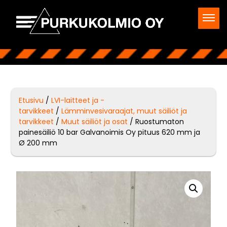
Etusivu
/
LVI-laitteet ja -
tarvikkeet
/
Lämminvesivaraajat, muut säiliöt ja
tarvikkeet
/
Muut säiliöt ja osat
/ Ruostumaton
painesäiliö 10 bar Galvanoimis Oy pituus 620 mm ja
Ø 200 mm