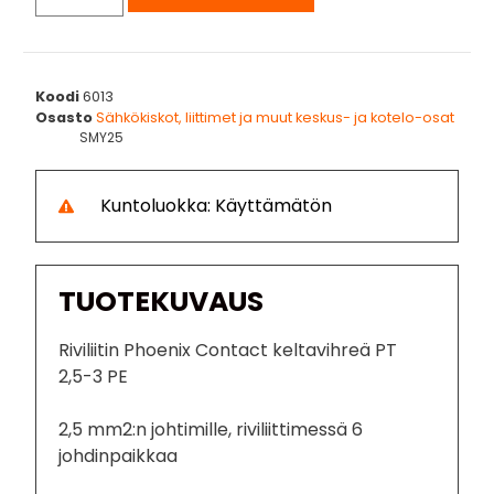
Koodi
6013
Osasto
Sähkökiskot, liittimet ja muut keskus- ja kotelo-osat
SMY25
Kuntoluokka: Käyttämätön
TUOTEKUVAUS
Riviliitin Phoenix Contact keltavihreä PT
2,5-3 PE
2,5 mm2:n johtimille, riviliittimessä 6
johdinpaikkaa