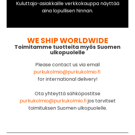
Kuluttaja-asiakkaille verkkokauppa näyttää
aina lopullisen hinnan.
WE SHIP WORLDWIDE
Toimitamme tuotteita myös Suomen
ulkopuolelle
Please contact us via email
purkukolmio@purkukolmio.fi
for international delivery!
Ota yhteyttä sähköpostitse
purkukolmio@purkukolmio.fi
jos tarvitset
toimituksen Suomen ulkopuolelle.