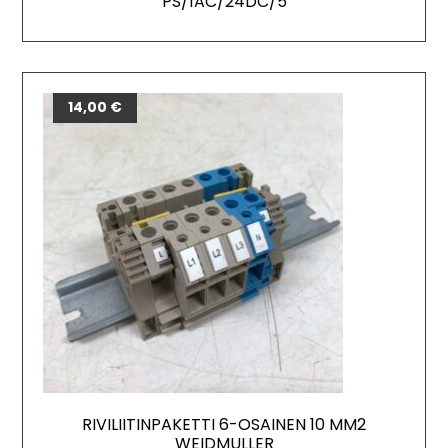
PS/1AC/24DC/5
14,00
€
RIVILIITINPAKETTI 6-OSAINEN 10 MM2
WEIDMULLER