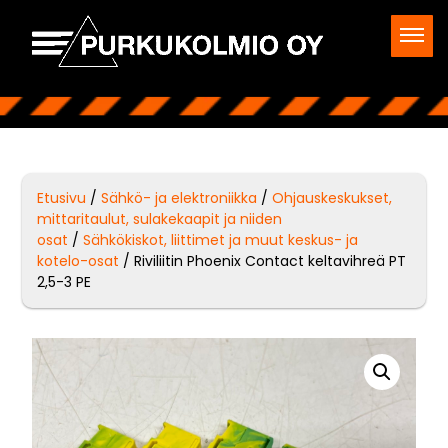
Etusivu
/
Sähkö- ja elektroniikka
/
Ohjauskeskukset,
mittaritaulut, sulakekaapit ja niiden
osat
/
Sähkökiskot, liittimet ja muut keskus- ja
kotelo-osat
/ Riviliitin Phoenix Contact keltavihreä PT
2,5-3 PE