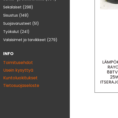
Sekalaiset
(298)
Sisustus
(148)
Suojavarusteet
(51)
Työkalut
(241)
Valaisimet ja tarvikkeet
(279)
INFO
LÄMPÖK
Toimitusehdot
RAY
Usein kysyttyä
8BTV
25
Kuntoluokitukset
ITSERAJ
Tietosuojaseloste