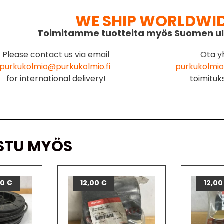
WE SHIP WORLDWI
Toimitamme tuotteita myös Suomen ul
Please contact us via email
Ota y
purkukolmio@purkukolmio.fi
purkukolmio
for international delivery!
toimituk
STU MYÖS
00
€
12,00
€
12,0