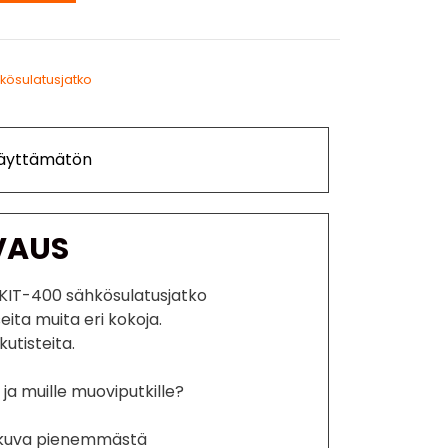
kösulatusjatko
Käyttämätön
VAUS
IT-400 sähkösulatusjatko
ita muita eri kokoja.
utisteita.
ja muille muoviputkille?
ekuva pienemmästä