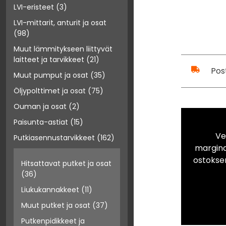
LVI-eristeet
(3)
LVI-mittarit, anturit ja osat
(98)
Muut lämmitykseen liittyvät
laitteet ja tarvikkeet
(21)
Pos
Muut pumput ja osat
(35)
Öljypolttimet ja osat
(75)
Ouman ja osat
(2)
Paisunta-astiat
(15)
Ve
Putkiasennustarvikkeet
(162)
marginaa
ostokse
Hitsattavat putket ja osat
(36)
Liukukannakkeet
(11)
Muut putket ja osat
(37)
Putkenpidikkeet ja