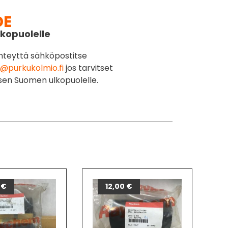
DE
kopuolelle
hteyttä sähköpostitse
@purkukolmio.fi
jos tarvitset
sen Suomen ulkopuolelle.
0
€
12,00
€