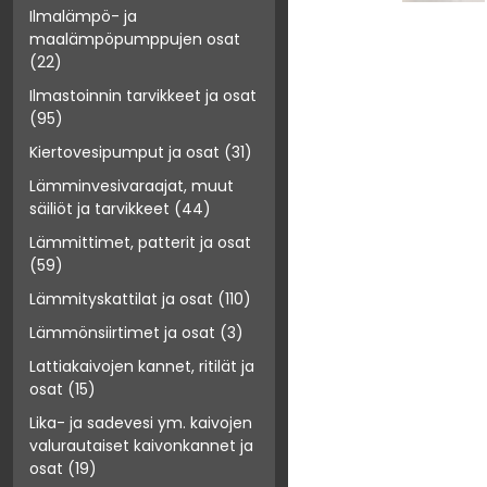
Ilmalämpö- ja
maalämpöpumppujen osat
(22)
Ilmastoinnin tarvikkeet ja osat
(95)
Kiertovesipumput ja osat
(31)
Lämminvesivaraajat, muut
säiliöt ja tarvikkeet
(44)
Lämmittimet, patterit ja osat
(59)
Lämmityskattilat ja osat
(110)
Lämmönsiirtimet ja osat
(3)
Lattiakaivojen kannet, ritilät ja
osat
(15)
Lika- ja sadevesi ym. kaivojen
valurautaiset kaivonkannet ja
osat
(19)