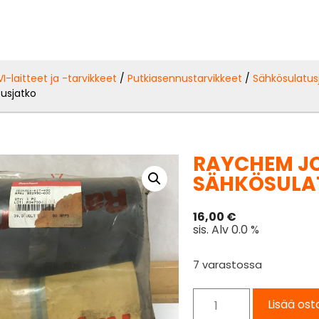
VI-laitteet ja -tarvikkeet
/
Putkiasennustarvikkeet
/
Sähkösulatus
usjatko
RAYCHEM JO
SÄHKÖSULA
16,00
€
sis. Alv 0.0 %
7 varastossa
Lisää ost