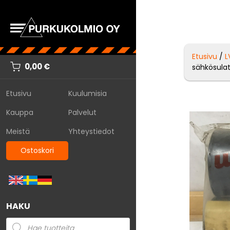
Etusivu
/
L
0,00
€
sähkösulat
Etusivu
Kuulumisia
Kauppa
Palvelut
Meistä
Yhteystiedot
Ostoskori
HAKU