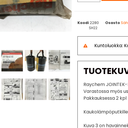
Koodi
2280
Osasto
Säh
SH22
Kuntoluokka: 
TUOTEKU
Raychem JOINTEK-K
Varastossa myös use
Pakkauksessa 2 kpl k
Kaukolämpöputkille 
Kuva 3 on havainn