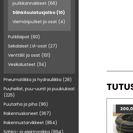
putkikannakkeet
(66)
Sähkösulatusjatko
(10)
Viemäriputket ja osat
(4)
Putkilaipat
(60)
Sekalaiset LVI-osat
(27)
Venttiilit ja osat
(101)
Vesikalusteet
(114)
Pneumatiikka ja hydrauliikka
(28)
TUTU
Puuhellat, puu-uunit ja puukiukaat
(225)
Puutarha ja piha
(96)
200,
Rakennuskoneet
(367)
Rakennustarvikkeet
(854)
Sähkö- ja elektroniikka
(894)