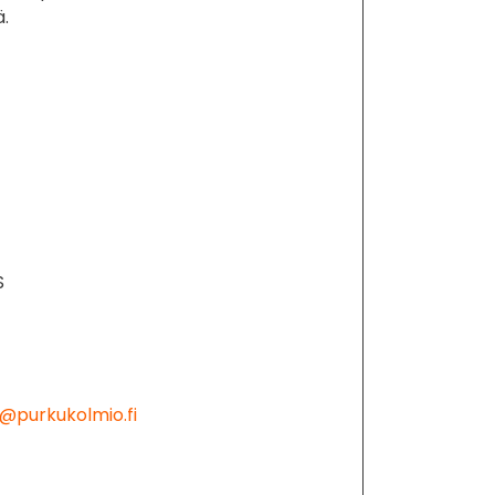
ä.
S
@purkukolmio.fi