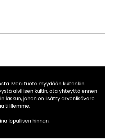
osta. Moni tuote myydään kuitenkin
yystä alvillisen kuitin, ota yhteyttä ennen
in laskun, johon on lisätty arvonlisävero.
 tilillemme.
na lopullisen hinnan.