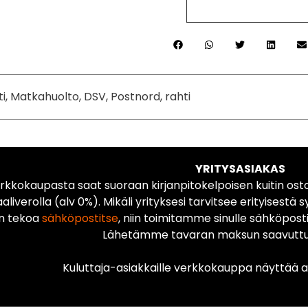
ti, Matkahuolto, DSV, Postnord, rahti
YRITYSASIAKAS
rkkokaupasta saat suoraan kirjanpitokelpoisen kuitin ost
liverolla (alv 0%). Mikäli yrityksesi tarvitsee erityisestä s
n tekoa
sähköpostitse
, niin toimitamme sinulle sähköposti
Lähetämme tavaran maksun saavuttua
Kuluttaja-asiakkaille verkkokauppa näyttää ai