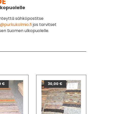
DE
kopuolelle
hteyttä sähköpostitse
@purkukolmio.fi
jos tarvitset
sen Suomen ulkopuolelle.
0
€
30,00
€