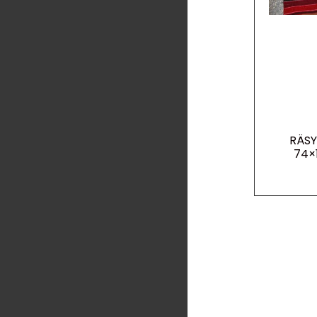
RÄS
74×