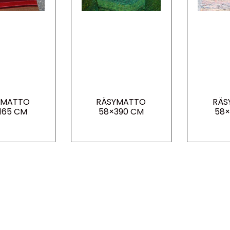
YMATTO
RÄSYMATTO
RÄS
165 CM
58×390 CM
58×