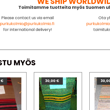
WE SHIP WORLDWI
Toimitamme tuotteita myös Suomen ul
Please contact us via email
Ota y
purkukolmio@purkukolmio.fi
purkukolmio
for international delivery!
toimituk
STU MYÖS
0
€
30,00
€
30,0