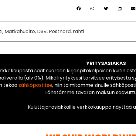
ti, Matkahuolto, DSV, Postnord, rahti
YRITYSASIAKAS
rkkokaupasta saat suoraan kirjanpitokelpoisen kuitin ost
liverolla (alv 0%). Mikäli yrityksesi tarvitsee erityisestä s
n tekoa
sähköpostitse
, niin toimitamme sinulle sähköposti
Lähetämme tavaran maksun saavuttua
Kuluttaja-asiakkaille verkkokauppa näyttää ai