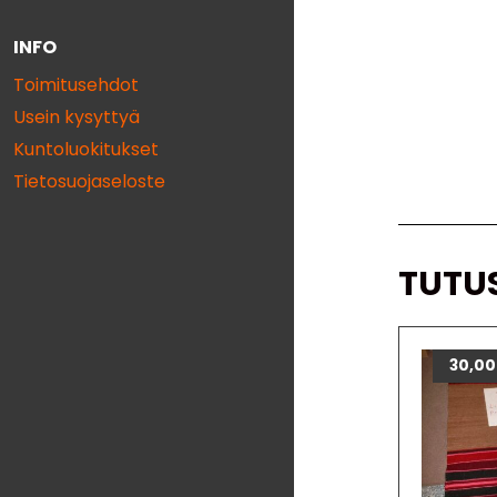
INFO
Toimitusehdot
Usein kysyttyä
Kuntoluokitukset
Tietosuojaseloste
TUTU
30,0