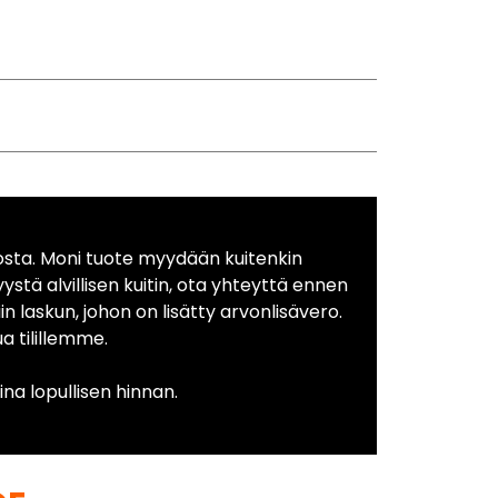
osta. Moni tuote myydään kuitenkin
yystä alvillisen kuitin, ota yhteyttä ennen
in laskun, johon on lisätty arvonlisävero.
 tilillemme.
na lopullisen hinnan.