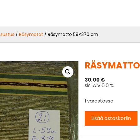
isustus
/
Räsymatot
/ Räsymatto 59×370 cm
RÄSYMATTO
30,00
€
sis. Alv 0.0 %
1 varastossa
Lisää ostoskoriin