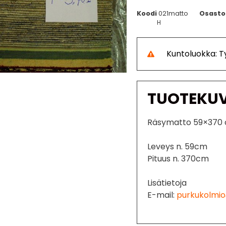
Koodi
021matto
Osasto
H
Kuntoluokka: 
TUOTEKU
Räsymatto 59×370
Leveys n. 59cm
Pituus n. 370cm
Lisätietoja
E-mail:
purkukolmio