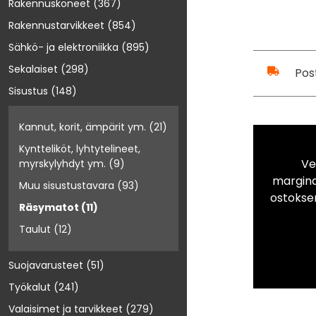
Rakennuskoneet
(367)
Rakennustarvikkeet
(854)
Sähkö- ja elektroniikka
(895)
Sekalaiset
(298)
Pos
Sisustus
(148)
Kannut, korit, ämpärit ym.
(21)
Kyntteliköt, lyhtytelineet,
Ve
myrskylyhdyt ym.
(9)
marginaa
Muu sisustustavara
(93)
ostokse
Räsymatot
(11)
Taulut
(12)
Suojavarusteet
(51)
Työkalut
(241)
Valaisimet ja tarvikkeet
(279)